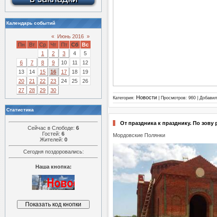
Календарь событий
«
Июнь 2016
»
Пн
Вт
Ср
Чт
Пт
Сб
Вс
1
2
3
4
5
6
7
8
9
10
11
12
13
14
15
16
17
18
19
20
21
22
23
24
25
26
27
28
29
30
Новости
Категория:
| Просмотров: 960 | Добави
Статистика
От праздника к празднику. По зову
Сейчас в Слободе:
6
Гостей:
6
Мордовские Полянки
Жителей:
0
Сегодня поздоровались:
Наша кнопка: