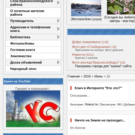
Села Краснослободского
района
О почетных жителях
района
[
Сегодня вы любите
[
Фотоальбом Lysya
]
Путеводитель
завтра - мастер
]
Адресная и телефонная
книга
Библиотека
Добро пожаловать!
[130]
Фотоальбомы
Фото дня «Слободчанка»
[18]
Гостевая книга
Присылаем на конкурс фото девушек
Новости
[6221]
Землячество
Коротко о разном
Доска объявлений
Фото месяца"Краснослободск"
[16]
Панорамы города для "шапки" сайта
Народный эпос
Главная
»
2016
»
Июнь
»
16
Канал на YouTube
Клич в Интернете "Кто это?"
Говорит и показывает...
Опознание...
Новости
Категория:
| Просмотров: 983 | Добави
Ничто на Земле не проходит...
Из блогов