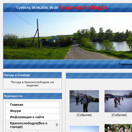
Красноcлободск
Суббота, 08.08.2026, 06:25
Главная
Погода в Слободе
Погода в Краснослободске на
неделю!
Перекресток
Главная
Форум
[
События
]
[
События
]
Информация о сайте
Краснослободск(Все о
городе)