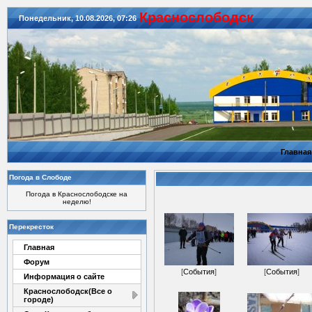
Красноcлободск
Понедельник, 10.08.2026, 07:26
Главная
Погода в Слободе
Погода в Краснослободске на
неделю!
Перекресток
Главная
Форум
[
События
]
[
События
]
Информация о сайте
Краснослободск(Все о
городе)