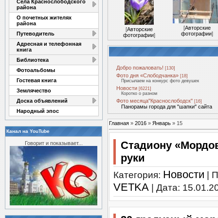
Села Краснослободского
района
О почетных жителях
района
[
Авторские
[
Авторские
Путеводитель
фотографии
]
фотографии
]
Адресная и телефонная
книга
Библиотека
Добро пожаловать!
[130]
Фотоальбомы
Фото дня «Слободчанка»
[18]
Гостевая книга
Присылаем на конкурс фото девушек
Новости
[6221]
Землячество
Коротко о разном
Доска объявлений
Фото месяца"Краснослободск"
[16]
Панорамы города для "шапки" сайта
Народный эпос
Главная
»
2016
»
Январь
»
15
Канал на YouTube
Стадиону «Мордов
Говорит и показывает...
руки
Новости
Категория:
| 
VETKA
| Дата:
15.01.2