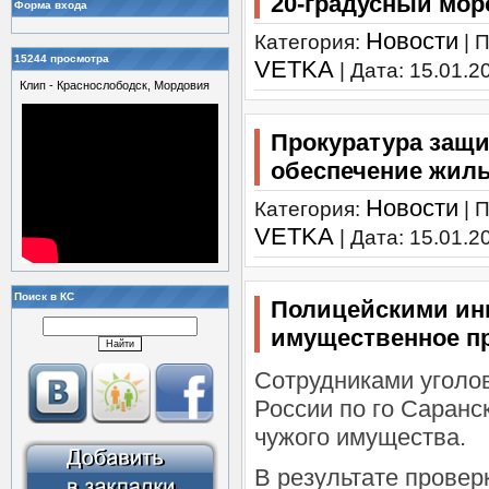
20-градусный мор
Форма входа
Новости
Категория:
| 
15244 просмотра
VETKA
| Дата:
15.01.2
Клип - Краснослободск, Мордовия
Прокуратура защи
обеспечение жил
Новости
Категория:
| 
VETKA
| Дата:
15.01.2
Поиск в КС
Полицейскими ин
имущественное п
Сотрудниками угол
России по го Саранс
чужого имущества.
В результате прове