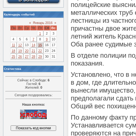
полицейские выясни
металлических труб 
Календарь событий
лестницы из частног
«
Январь 2016
»
причастны двое жите
Пн
Вт
Ср
Чт
Пт
Сб
Вс
1
2
3
летний житель Крас
4
5
6
7
8
9
10
Оба ранее судимые з
11
12
13
14
15
16
17
18
19
20
21
22
23
24
В отделе полиции п
25
26
27
28
29
30
31
показания.
Статистика
Установлено, что в 
Сейчас в Слободе:
6
в дом, где длительн
Гостей:
6
Жителей:
0
вынесли имущество,
Сегодня поздоровались:
предполагали сдать 
Общий вес похищенно
Наша кнопка:
По данному факту пр
Устанавливается су
проверяются на при