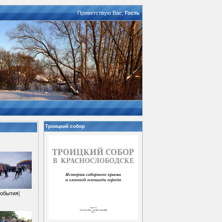
Приветствую Вас
,
Гость
Троицкий собор
обытия
]