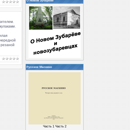
О Новом Зубареве
жителем.
кулаками.
жилая
очередной
с резаной
Русское Маскино
Часть 1
Часть 2