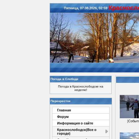
Красноcл
Пятница, 07.08.2026, 02:59
Погода в Слободе
Погода в Краснослободске на
неделю!
Перекресток
Главная
Форум
[
Событ
Информация о сайте
Краснослободск(Все о
городе)