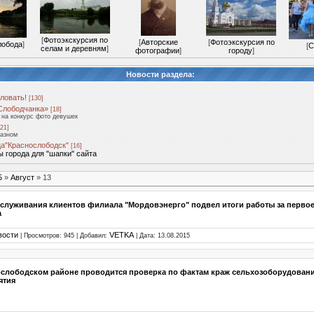
[
Фотоэкскурсия по
[
Авторские
[
Фотоэкскурсия по
лобода
]
[
С
селам и деревням
]
фотографии
]
городу
]
Новости раздела:
ловать!
[130]
Слободчанка»
[18]
на конкурс фото девушек
21]
разном
а"Краснослободск"
[16]
 города для "шапки" сайта
5
»
Август
»
13
служивания клиентов филиала "Мордовэнерго" подвел итоги работы за перво
а
вости
VETKA
| Просмотров: 945 | Добавил:
| Дата:
13.08.2015
ослободском районе проводится проверка по фактам краж сельхозоборудовани
ятия