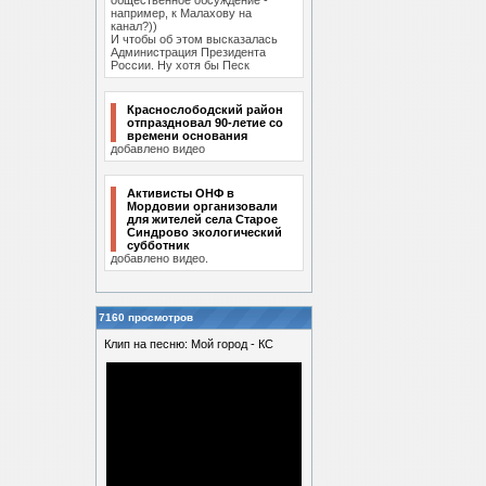
общественное обсуждение -
например, к Малахову на
канал?))
И чтобы об этом высказалась
Администрация Президента
России. Ну хотя бы Песк
Краснослободский район
отпраздновал 90-летие со
времени основания
добавлено видео
Активисты ОНФ в
Мордовии организовали
для жителей села Старое
Синдрово экологический
субботник
добавлено видео.
7160 просмотров
Клип на песню: Мой город - КС