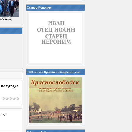
Старец Иероним
обытия
]
К 90-летию Краснослободского р-на
е полугодие
я с