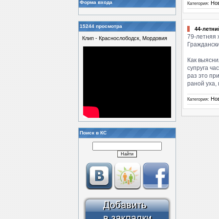
Форма входа
Но
Категория:
15244 просмотра
44-летни
79-летняя 
Клип - Краснослободск, Мордовия
Граждански
Как выясни
супруга ча
раз это пр
раной уха,
Но
Категория:
Поиск в КС