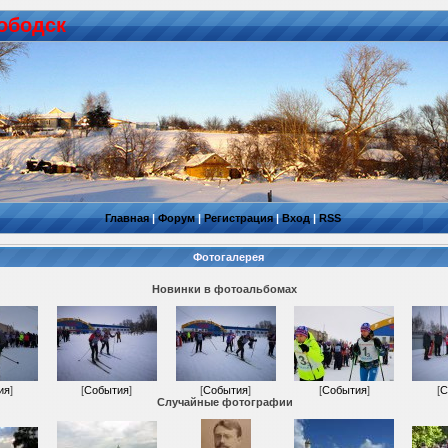
ободск
Главная
|
Форум
|
Регистрация
|
Вход
|
RSS
Фотогалерея
Новинки в фотоальбомах
ия
]
[
События
]
[
События
]
[
События
]
[
С
Случайные фотографии