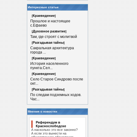
Интересные статьи
Краеведение
[
]
Прошлое и настоящее
с.Ефаево
Духовное развитие
[
]
Там, где строят с молитвой
Разгадывая тайны
[
]
Сакральная архитектура
города ...
Краеведение
[
]
История населенного
пункта.Сел...
Краеведение
[
]
Село Старое Синдрово после
окт...
Разгадывая тайны
[
]
По следам подземных ходов.
Час...
Мнения о новостях
Референдум в
Краснослободске
А насколько это все законно?
А если это вынести на