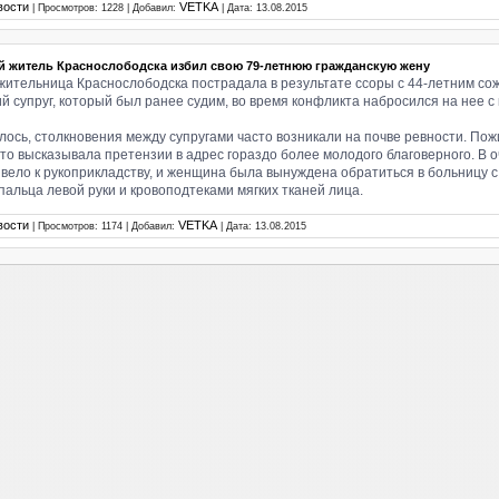
вости
VETKA
| Просмотров: 1228 | Добавил:
| Дата:
13.08.2015
й житель Краснослободска избил свою 79-летнюю гражданскую жену
жительница Краснослободска пострадала в результате ссоры с 44-летним со
й супруг, который был ранее судим, во время конфликта набросился на нее с 
лось, столкновения между супругами часто возникали на почве ревности. По
сто высказывала претензии в адрес гораздо более молодого благоверного. В 
ивело к рукоприкладству, и женщина была вынуждена обратиться в больницу 
 пальца левой руки и кровоподтеками мягких тканей лица.
вости
VETKA
| Просмотров: 1174 | Добавил:
| Дата:
13.08.2015