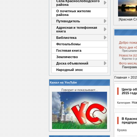
Села Краснослободского
района
О почетных жителях
района
[
Красная С
Путеводитель
Адресная и телефонная
книга
Библиотека
Добро пожа
Фотоальбомы
Фото дня «
Гостевая книга
Присылаем 
Новости
[62
Землячество
Коротко о 
Доска объявлений
Фото месяц
Панорамы
Народный эпос
Главная
»
201
Канал на YouTube
Центр об
Говорит и показывает...
2015 год
Но
Категория:
В Красн
предпри
Кража