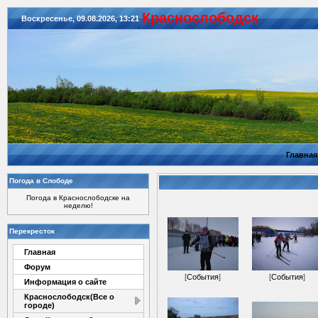
Красноcлободск
Воскресенье, 09.08.2026, 13:21
Главная
Погода в Слободе
Погода в Краснослободске на
неделю!
Перекресток
Главная
Форум
[
События
]
[
События
]
Информация о сайте
Краснослободск(Все о
городе)