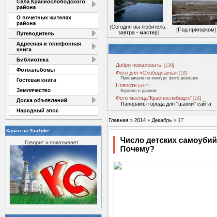
Села Краснослободского
района
О почетных жителях
района
[
Сегодня вы любитель,
[
Под пригорком
]
завтра - мастер
]
Путеводитель
Адресная и телефонная
книга
Библиотека
Добро пожаловать!
[130]
Фотоальбомы
Фото дня «Слободчанка»
[18]
Присылаем на конкурс фото девушек
Гостевая книга
Новости
[6221]
Землячество
Коротко о разном
Фото месяца"Краснослободск"
[16]
Доска объявлений
Панорамы города для "шапки" сайта
Народный эпос
Главная
»
2014
»
Декабрь
»
17
Канал на YouTube
Число детских самоубийс
Говорит и показывает...
Почему?