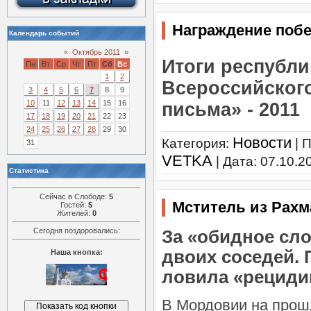
Награждение побе
Календарь событий
«
Октябрь 2011
»
Итоги республи
Пн
Вт
Ср
Чт
Пт
Сб
Вс
1
2
Всероссийског
3
4
5
6
7
8
9
10
11
12
13
14
15
16
письма» - 2011
17
18
19
20
21
22
23
24
25
26
27
28
29
30
Новости
Категория:
| 
31
VETKA
| Дата:
07.10.2
Статистика
Сейчас в Слободе:
5
Мститель из Рахм
Гостей:
5
Жителей:
0
Сегодня поздоровались:
За «обидное сл
двоих соседей. 
Наша кнопка:
ловила «рециди
В Мордовии на прош