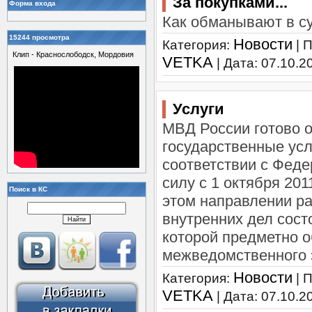
За покупками...
Форма входа
Как обманывают в с
15244 просмотра
Новости
Категория:
| 
Клип - Краснослободск, Мордовия
VETKA
| Дата:
07.10.2
Услуги
МВД России готово 
государственные усл
соответствии с Фед
силу с 1 октября 201
Поиск в КС
этом направлении ра
внутренних дел сост
которой предметно 
межведомственного 
Новости
Категория:
| 
VETKA
| Дата:
07.10.2