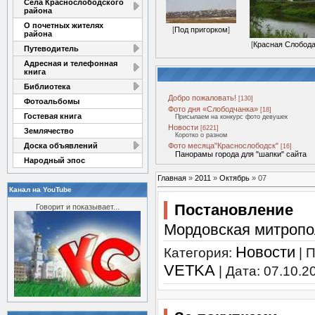
Села Краснослободского
района
О почетных жителях
[
Под пригорком
]
района
[
Красная Слобод
Путеводитель
Адресная и телефонная
книга
Библиотека
Добро пожаловать!
[130]
Фотоальбомы
Фото дня «Слободчанка»
[18]
Гостевая книга
Присылаем на конкурс фото девушек
Новости
[6221]
Землячество
Коротко о разном
Доска объявлений
Фото месяца"Краснослободск"
[16]
Панорамы города для "шапки" сайта
Народный эпос
Главная
»
2011
»
Октябрь
»
07
Канал на YouTube
Постановление
Говорит и показывает...
Мордовская митроп
Новости
Категория:
| 
VETKA
| Дата:
07.10.2