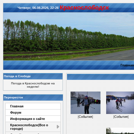
Красноcлободск
Четверг, 06.08.2026, 22:26
Главная
Погода в Слободе
Погода в Краснослободске на
неделю!
Перекресток
Главная
Форум
[
События
]
[
События
]
Информация о сайте
Краснослободск(Все о
городе)