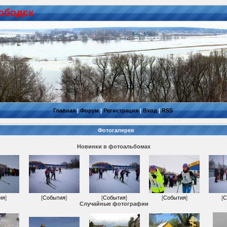
ободск
Главная
|
Форум
|
Регистрация
|
Вход
|
RSS
Фотогалерея
Новинки в фотоальбомах
ия
]
[
События
]
[
События
]
[
События
]
[
С
Случайные фотографии