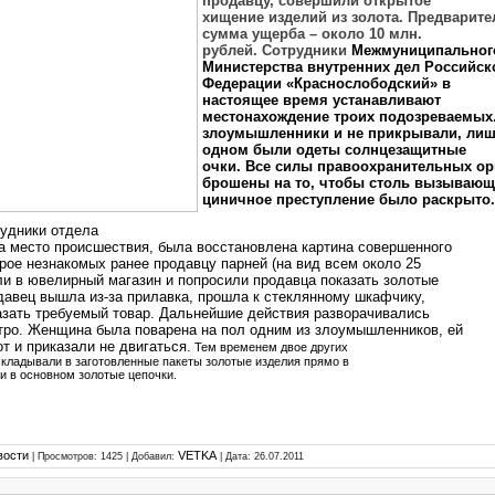
продавцу, совершили открытое
хищение изделий из золота. Предварит
сумма ущерба – около 10 млн.
рублей. Сотрудники
Межмуниципальног
Министерства внутренних дел Российск
Федерации «Краснослободский» в
настоящее время устанавливают
местонахождение троих подозреваемых
злоумышленники и не прикрывали, лиш
одном были одеты солнцезащитные
очки.
Все силы правоохранительных ор
брошены на то, чтобы столь вызывающ
циничное преступление было раскрыто.
рудники
отдела
а место происшествия, была восстановлена картина совершенного
Трое незнакомых ранее продавцу парней (на вид всем около 25
ли в ювелирный магазин и попросили продавца показать золотые
давец вышла из-за прилавка, прошла к стеклянному шкафчику,
азать требуемый товар. Дальнейшие действия разворачивались
тро. Женщина была поварена на пол одним из злоумышленников, ей
т и приказали не двигаться.
Тем временем двое других
складывали в заготовленные пакеты золотые изделия прямо в
ли в основном золотые цепочки.
вости
VETKA
| Просмотров: 1425 | Добавил:
| Дата:
26.07.2011