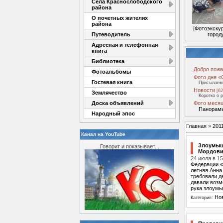
Села Краснослободского
района
О почетных жителях
района
[
Фотоэкску
Путеводитель
город
Адресная и телефонная
книга
Библиотека
Добро пожа
Фотоальбомы
Фото дня «
Гостевая книга
Присылаем 
Новости
[62
Землячество
Коротко о 
Доска объявлений
Фото месяц
Панорамы
Народный эпос
Главная
»
201
Канал на YouTube
Злоумыш
Говорит и показывает...
Мордови
24 июля в 1
Федерации «
летняя Анна
требовали д
давали возм
рука злоумы
Но
Категория: