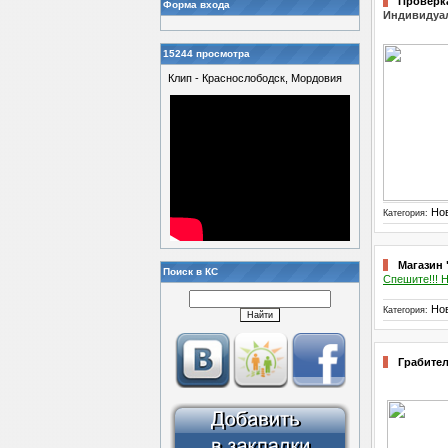
Проверк
Форма входа
Индивидуал
15244 просмотра
Клип - Краснослободск, Мордовия
Но
Категория:
Магазин 
Поиск в КС
Спешите!!! Н
Но
Категория:
Грабител