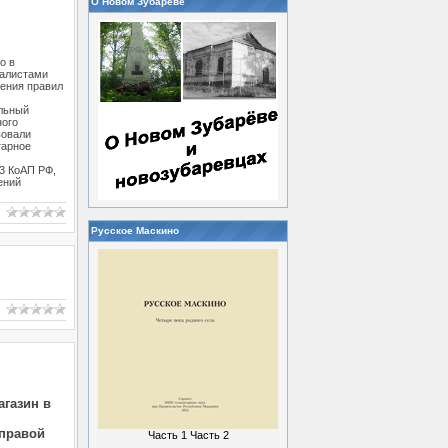
О Новом Зубареве
о в
иалистами
ения правил
льный
ного
вовали
тарное
3 КоАП РФ,
ений
Русское Маскино
агазин в
справой
Часть 1
Часть 2