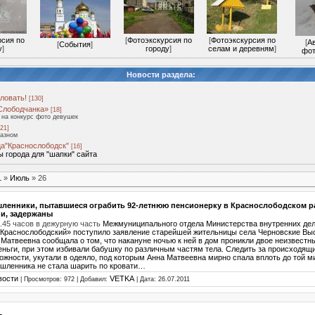
рсия по
[
Фотоэкскурсия по
[
Фотоэкскурсия по
[
А
[
События
]
у
]
городу
]
селам и деревням
]
фот
Новости раздела:
ловать!
[130]
Слободчанка»
[18]
на конкурс фото девушек
21]
разном
а"Краснослободск"
[16]
 города для "шапки" сайта
1
»
Июль
»
26
ленники, пытавшиеся ограбить 92-летнюю пенсионерку в Краснослободском р
и, задержаны
5.45 часов в дежурную часть
Межмуниципального отдела Министерства внутренних де
Краснослободский» поступило заявление старейшей жительницы села Черновские Выс
 Матвеевна сообщала о том, что накануне ночью к ней в дом проникли двое неизвестн
еньги, при этом избивали бабушку по различным частям тела. Следить за происходящ
ожности, укутали в одеяло, под которым Анна Матвеевна мирно спала вплоть до той м
шленника не стала шарить по кровати…
вости
VETKA
| Просмотров: 972 | Добавил:
| Дата:
26.07.2011