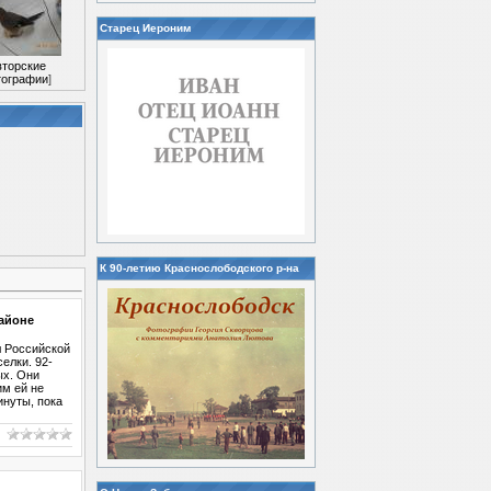
Старец Иероним
вторские
ографии
]
К 90-летию Краснослободского р-на
айоне
л Российской
елки. 92-
ых. Они
им ей не
инуты, пока