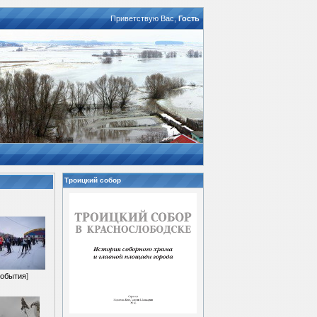
Приветствую Вас
,
Гость
Троицкий собор
обытия
]