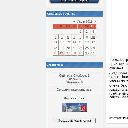
Календарь событий
«
Июль 2011
»
Пн
Вт
Ср
Чт
Пт
Сб
Вс
1
2
3
4
5
6
7
8
9
10
11
12
13
14
15
16
17
18
19
20
21
22
23
24
25
26
27
28
29
30
31
Когда сот
прибыли н
Статистика
грабежа. 
лет) приш
Сейчас в Слободе:
1
часы. Про
Гостей:
1
чтобы пок
Жителей:
0
очень быс
закрыли ро
Сегодня поздоровались:
грабителей 
лотках. Бра
Наша кнопка:
Но
Категория: