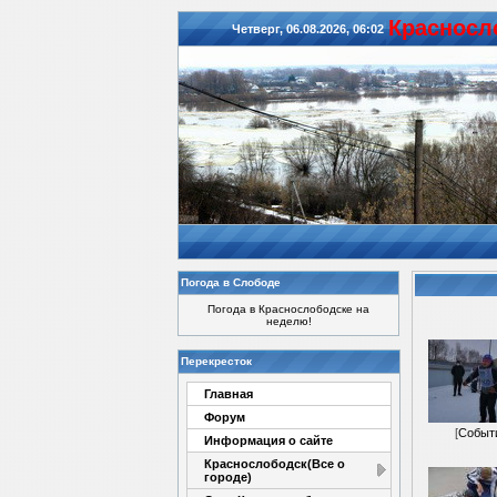
Красноcл
Четверг, 06.08.2026, 06:02
Погода в Слободе
Погода в Краснослободске на
неделю!
Перекресток
Главная
Форум
[
Событ
Информация о сайте
Краснослободск(Все о
городе)