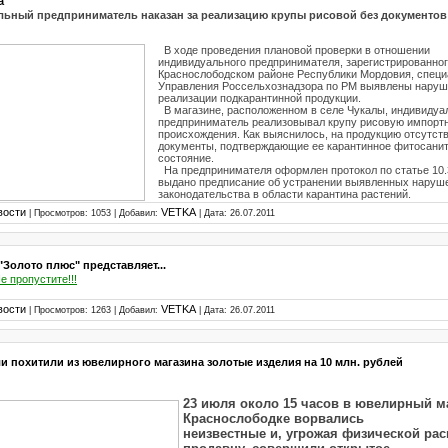
а
ьный предприниматель наказан за реализацию крупы рисовой без документов
В ходе проведения плановой проверки в отношении
индивидуального предпринимателя, зарегистрированног
Краснослободском районе Республики Мордовия, спец
Управления Россельхознадзора по РМ выявлены наруш
реализации подкарантинной продукции.
В магазине, расположенном в селе Чукалы, индивидуа
предприниматель реализовывал крупу рисовую импорт
происхождения. Как выяснилось, на продукцию отсутст
документы, подтверждающие ее карантинное фитосани
состояние.
На предпринимателя оформлен протокол по статье 10.
выдано предписание об устранении выявленных наруш
законодательства в области карантина растений.
вости
VETKA
| Просмотров: 1053 | Добавил:
| Дата:
26.07.2011
"Золото плюс" представляет...
е пропустите!!!
вости
VETKA
| Просмотров: 1263 | Добавил:
| Дата:
26.07.2011
и похитили из ювелирного магазина золотые изделия на 10 млн. рублей
23 июля около 15 часов в ювелирный м
Краснослободке ворвались
неизвестные и, угрожая физической ра