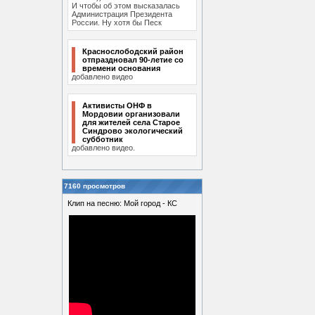
И чтобы об этом высказалась
Администрация Президента
России. Ну хотя бы Песк
Краснослободский район
отпраздновал 90-летие со
времени основания
добавлено видео
Активисты ОНФ в
Мордовии организовали
для жителей села Старое
Синдрово экологический
субботник
добавлено видео.
7160 просмотров
Клип на песню: Мой город - КС