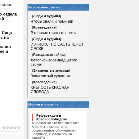
ельная
Интересные статьи
о отдела
Люди и судьбы
[
]
ой
Чтобы знали и помнили
Краеведение
[
]
. Лица
В горячих точках планеты
ь на
Люди и судьбы
[
]
ИЗНЯВКСТНЭ САСТЬ ТЕНСТ
ганов
СЕСКЕ
ее и
Разгадывая тайны
[
]
Летопись восемнадцатого
столет...
Знаменитые земляки
[
]
Знаменитый художник
Краеведение
[
]
КРЕПОСТЬ КРАСНАЯ
СЛОБОДА
Мнения о новостях
Референдум в
Краснослободске
А насколько это все законно?
А если это вынести на
общественное обсуждение -
например, к Малахову на
канал?))