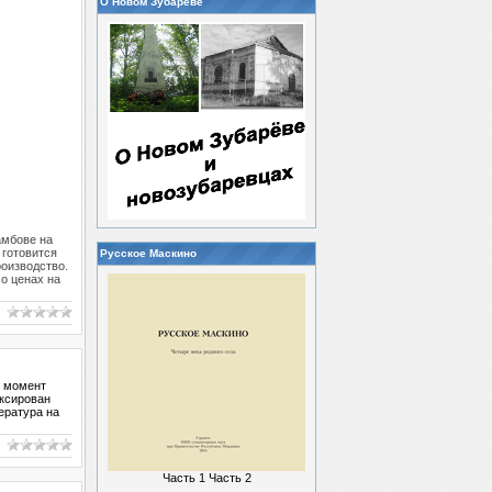
О Новом Зубареве
амбове на
 готовится
Русское Маскино
роизводство.
о ценах на
й момент
иксирован
ература на
Часть 1
Часть 2