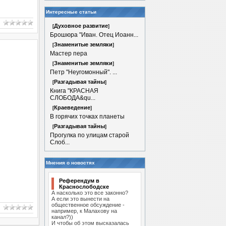
Интересные статьи
Духовное развитие
[
]
Брошюра "Иван. Отец Иоанн...
Знаменитые земляки
[
]
Мастер пера
Знаменитые земляки
[
]
Петр "Неугомонный". ...
Разгадывая тайны
[
]
Книга "КРАСНАЯ
СЛОБОДА&qu...
Краеведение
[
]
В горячих точках планеты
Разгадывая тайны
[
]
Прогулка по улицам старой
Слоб...
Мнения о новостях
Референдум в
Краснослободске
А насколько это все законно?
А если это вынести на
общественное обсуждение -
например, к Малахову на
канал?))
И чтобы об этом высказалась