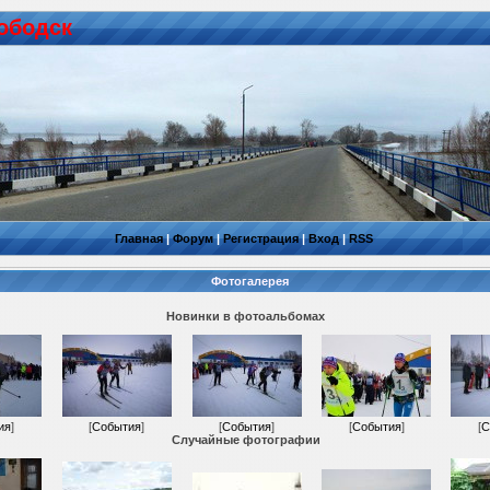
ободск
Главная
|
Форум
|
Регистрация
|
Вход
|
RSS
Фотогалерея
Новинки в фотоальбомах
ия
]
[
События
]
[
События
]
[
События
]
[
С
Случайные фотографии