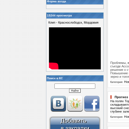
Форма входа
15244 просмотра
Клип - Краснослободск, Мордовия
Проблемы, в
съезде Ассо
решение о с
Повышение к
зерно и топл
Поиск в КС
Но
Категория:
Прогноз
На полях То
складываютс
высокий сне
глубине зал
Но
Категория: