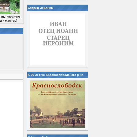
Старец Иероним
 вы любитель,
а - мастер
]
К 90-летию Краснослободского р-на