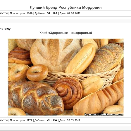
Лучший бренд Республики Мордовия
вости
VETKA
| Просмотров: 1099 | Добавил:
| Дата:
02.03.2011
 столу
Хлеб «Здоровье» - на здоровье!
вости
VETKA
| Просмотров: 1177 | Добавил:
| Дата:
02.03.2011