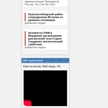
Администрация Президента
России. Ну хотя бы Песк
Краснослободский район
отпраздновал 90-летие со
времени основания
добавлено видео
Активисты ОНФ в
Мордовии организовали
для жителей села Старое
Синдрово экологический
субботник
добавлено видео.
7160 просмотров
Клип на песню: Мой город - КС