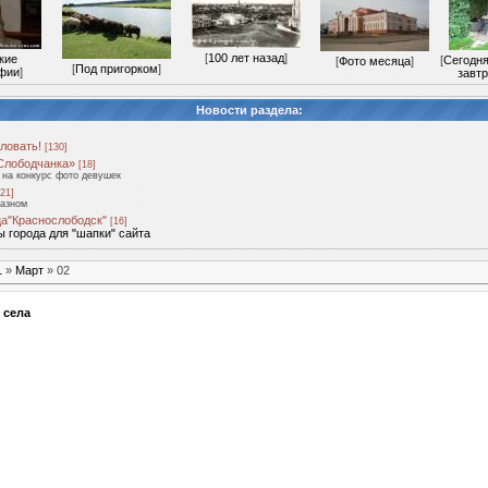
[
100 лет назад
]
кие
[
Сегодня
[
Фото месяца
]
[
Под пригорком
]
фии
]
завтр
Новости раздела:
ловать!
[130]
Слободчанка»
[18]
на конкурс фото девушек
21]
разном
а"Краснослободск"
[16]
 города для "шапки" сайта
1
»
Март
»
02
 села