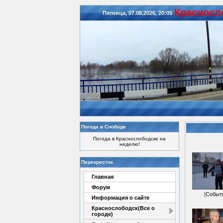
Красноcл
Пятница, 07.08.2026, 20:05
Погода в Слободе
Погода в Краснослободске на
неделю!
Перекресток
Главная
Форум
[
Событ
Информация о сайте
Краснослободск(Все о
городе)