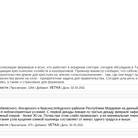
олнующие фермеров и всех, кто работает в аграрном секторе, сегодня обсуждали в Т
циации крестьянских хозяйств и кооперативов. Премьер-министр сообщил, что сейчас
троительстве домов для крестьян на землях сельхозназначения - там, где они ведут п
ачества жизни на селе - приоритетная задача для правительства. Сегодня шла речь и 
иво, а также о страховках для фермеров.
вости
VETKA
| Просмотров: 1264 | Добавил:
| Дата:
02.03.2011
рбеевского, Инсарского и Краснослободского районов Республики Мордовия на данны
я неблагоприятные условия. С первой декады января по третью декаду февраля заф
жный покров - более 30 см. Почва при этом слабо промерзает, а ее минимальная темп
егания узла кущения озимой пшеницы составляет от минус одного градуса и выше.
вости
VETKA
| Просмотров: 975 | Добавил:
| Дата:
02.03.2011