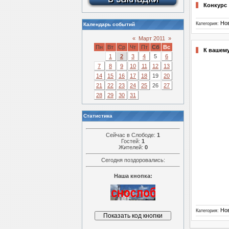
Конкурс
Но
Категория:
Календарь событий
«
Март 2011
»
Пн
Вт
Ср
Чт
Пт
Сб
Вс
К вашему
1
2
3
4
5
6
7
8
9
10
11
12
13
14
15
16
17
18
19
20
21
22
23
24
25
26
27
28
29
30
31
Статистика
Сейчас в Слободе:
1
Гостей:
1
Жителей:
0
Сегодня поздоровались:
Наша кнопка:
Но
Категория: