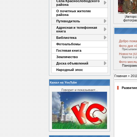
Села Краснослободского
района
О почетных жителях
района
[
Авторс
фотогра
Путеводитель
Адресная и телефонная
книга
Библиотека
Добро пожа
Фотоальбомы
Фото дня «
Присылаем 
Гостевая книга
Новости
[62
Землячество
Коротко о 
Фото месяц
Доска объявлений
Панорамы
Народный эпос
Главная
»
201
Канал на YouTube
Развитие
Говорит и показывает...