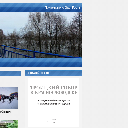
Приветствую Вас
,
Гость
Троицкий собор
обытия
]