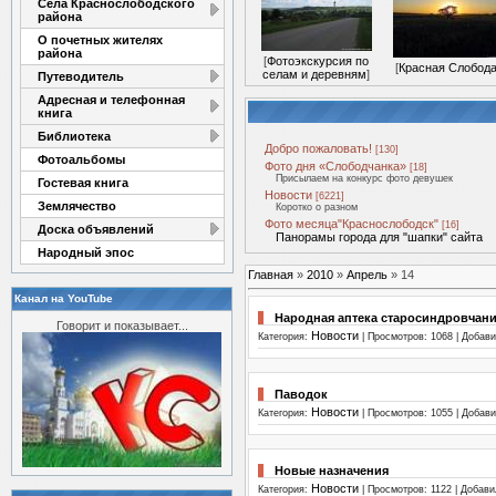
Села Краснослободского
района
О почетных жителях
района
[
Фотоэкскурсия по
[
Красная Слобод
селам и деревням
]
Путеводитель
Адресная и телефонная
книга
Библиотека
Добро пожаловать!
[130]
Фотоальбомы
Фото дня «Слободчанка»
[18]
Присылаем на конкурс фото девушек
Гостевая книга
Новости
[6221]
Землячество
Коротко о разном
Фото месяца"Краснослободск"
[16]
Доска объявлений
Панорамы города для "шапки" сайта
Народный эпос
Главная
»
2010
»
Апрель
»
14
Канал на YouTube
Народная аптека старосиндровчан
Говорит и показывает...
Новости
Категория:
| Просмотров: 1068 | Добав
Паводок
Новости
Категория:
| Просмотров: 1055 | Добав
Новые назначения
Новости
Категория:
| Просмотров: 1122 | Добав