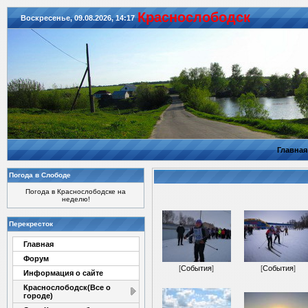
Красноcлободск
Воскресенье, 09.08.2026, 14:17
Главная
Погода в Слободе
Погода в Краснослободске на
неделю!
Перекресток
Главная
Форум
[
События
]
[
События
]
Информация о сайте
Краснослободск(Все о
городе)