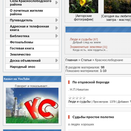
Села Краснослободского
района
О почетных жителях
района
[
Авторские
[
Сегодня вы любите
фотографии
]
завтра - мастер
]
Путеводитель
Адресная и телефонная
книга
Библиотека
Люди и судьбы
[67]
Фотоальбомы
Добрый след на земле
Знаменитые земляки
[31]
Гостевая книга
Когда есть, кем гордиться...
Землячество
Главная
»
Статьи
» Краснослободчане
Доска объявлений
Народный эпос
В разделе материалов
:
98
Показано материалов
:
1-10
Канал на YouTube
По отцовской борозде
Говорит и показывает...
. Н.П.Никитин
Люди и судьбы
|
Просмотров:
1379
|
Добавил:
Судьбы простое полотно
о людях хороших