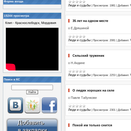
Форма входа
Люди и судьбы
|
Просмотров:
1981
|
Добавил:
15244 просмотра
35 лет на одном месте
Клип - Краснослободск, Мордовия
о Е.Дряшиной
Люди и судьбы
|
Просмотров:
2081
|
Добавил:
Сельский труженик
о Н.Андине
Люди и судьбы
|
Просмотров:
2253
|
Добавил:
Поиск в КС
О людях хороших на селе
о Павле Табункове
Люди и судьбы
|
Просмотров:
2301
|
Добавил:
Покой им только снится