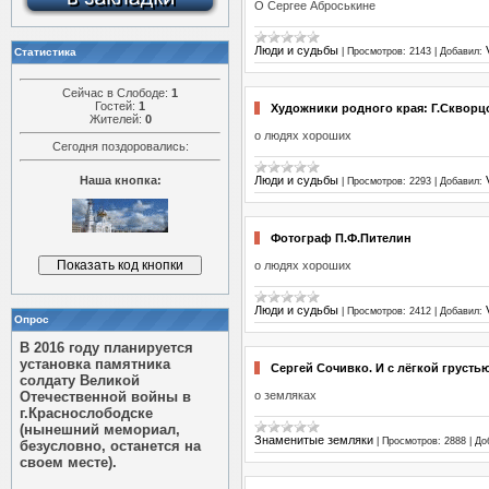
О Сергее Аброськине
Люди и судьбы
Статистика
|
Просмотров:
2143
|
Добавил:
Сейчас в Слободе:
1
Гостей:
1
Художники родного края: Г.Скворц
Жителей:
0
о людях хороших
Сегодня поздоровались:
Наша кнопка:
Люди и судьбы
|
Просмотров:
2293
|
Добавил:
Фотограф П.Ф.Пителин
о людях хороших
Люди и судьбы
|
Просмотров:
2412
|
Добавил:
Опрос
В 2016 году планируется
установка памятника
Сергей Сочивко. И с лёгкой грусть
солдату Великой
Отечественной войны в
о земляках
г.Краснослободске
(нынешний мемориал,
Знаменитые земляки
|
Просмотров:
2888
|
До
безусловно, останется на
своем месте).