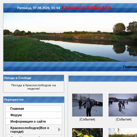
Красноcлободск
Пятница, 07.08.2026, 01:04
Главная
Погода в Слободе
Погода в Краснослободске на
неделю!
Перекресток
Главная
Форум
[
События
]
[
События
]
Информация о сайте
Краснослободск(Все о
городе)