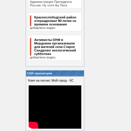
Администрация Президента
России. Ну хотя бы Песк
Краснослободский район
отпраздновал 90-летие со
времени основания
добавлено видео
Активисты ОНФ в
Мордовии организовали
для жителей села Старое
Синдрово экологический
субботник
добавлено видео.
7160 просмотров
Клип на песню: Мой город - КС