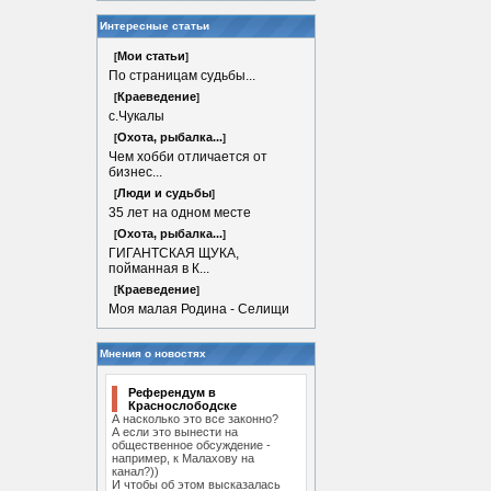
Интересные статьи
Мои статьи
[
]
По страницам судьбы...
Краеведение
[
]
с.Чукалы
Охота, рыбалка...
[
]
Чем хобби отличается от
бизнес...
Люди и судьбы
[
]
35 лет на одном месте
Охота, рыбалка...
[
]
ГИГАНТСКАЯ ЩУКА,
пойманная в К...
Краеведение
[
]
Моя малая Родина - Селищи
Мнения о новостях
Референдум в
Краснослободске
А насколько это все законно?
А если это вынести на
общественное обсуждение -
например, к Малахову на
канал?))
И чтобы об этом высказалась