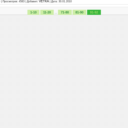
е
VETKA
|
Просмотров:
4583
|
Добавил:
|
Дата:
30.01.2010
1-10
11-20
...
71-80
81-90
91-92