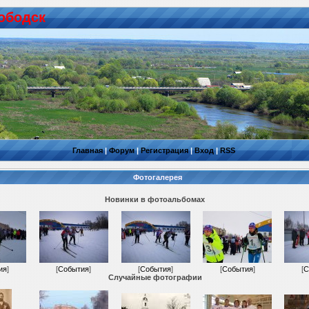
ободск
Главная
|
Форум
|
Регистрация
|
Вход
|
RSS
Фотогалерея
Новинки в фотоальбомах
ия
]
[
События
]
[
События
]
[
События
]
[
С
Случайные фотографии