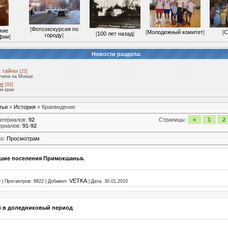
[
Фотоэкскурсия по
кие
[
Молодежный комитет
]
[
С
[
100 лет назад
]
городу
]
фии
]
Новости раздела:
 тайны
[25]
тчина на Мокше
ие
[92]
м крае
тьи
»
История
» Краеведение
атериалов
:
92
Страницы
:
«
1
2
ериалов
:
91-92
по
:
Просмотрам
шие поселения Примокшанья.
е
VETKA
|
Просмотров:
8822
|
Добавил:
|
Дата:
30.01.2010
й в доледниковый период