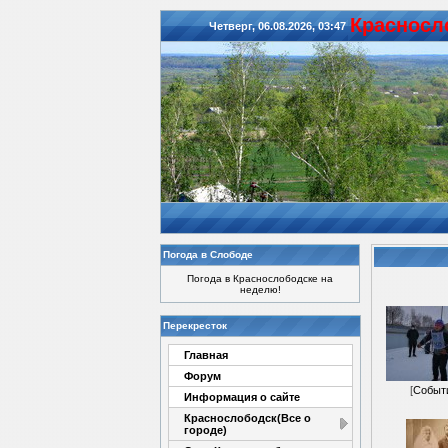
Красноcл
Четверг, 06.08.2026, 03:47
Погода в Слободе
Погода в Краснослободске на
неделю!
Перекресток
Главная
Форум
[
Событ
Информация о сайте
Краснослободск(Все о
городе)