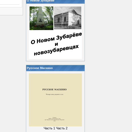
О Новом Зубареве
Русское Маскино
Часть 1
Часть 2