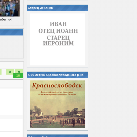
Старец Иероним
обытия
]
...
8
9
К 90-летию Краснослободского р-на
10