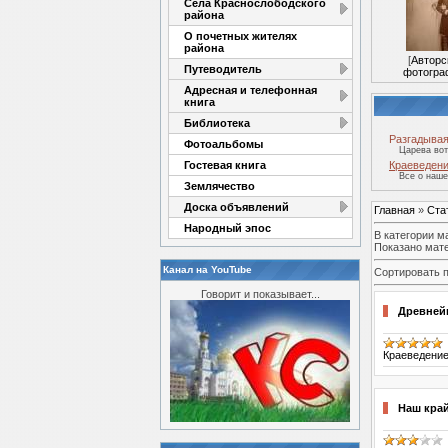
Села Краснослободского
района
О почетных жителях
района
[
Авторс
Путеводитель
фотогра
Адресная и телефонная
книга
Библиотека
Разгадывая
Фотоальбомы
Царева во
Гостевая книга
Краеведен
Все о наше
Землячество
Доска объявлений
Главная
»
Ста
Народный эпос
В категории м
Показано мат
Канал на YouTube
Сортировать 
Говорит и показывает...
Древней
Краеведени
Наш кра