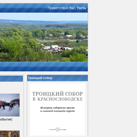
Приветствую Вас
,
Гость
Троицкий собор
обытия
]