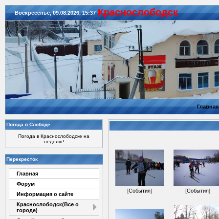
Красноcлободск
Воскресенье, 09.08.2026, 15:37
Главная
Погода в Слободе
Погода в Краснослободске на
неделю!
Перекресток
Главная
Форум
[
События
]
[
События
]
Информация о сайте
Краснослободск(Все о
городе)