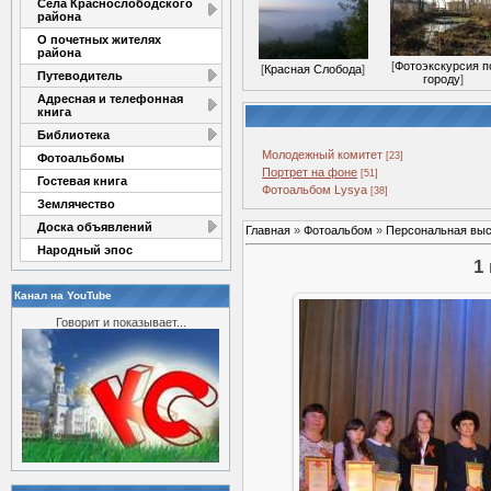
Села Краснослободского
района
О почетных жителях
района
[
Фотоэкскурсия п
[
Красная Слобода
]
Путеводитель
городу
]
Адресная и телефонная
книга
Библиотека
Молодежный комитет
[23]
Фотоальбомы
Портрет на фоне
[51]
Гостевая книга
Фотоальбом Lysya
[38]
Землячество
Доска объявлений
Главная
»
Фотоальбом
»
Персональная выс
Народный эпос
1
Канал на YouTube
Говорит и показывает...