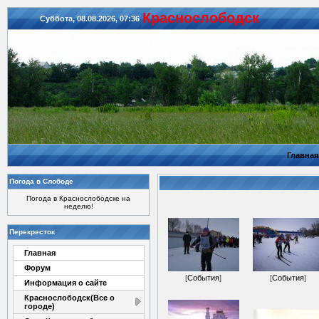
Красноcлободск
Суббота, 08.08.2026, 07:36
Главная
Погода в Слободе
Погода в Краснослободске на
неделю!
Перекресток
Главная
Форум
[
События
]
[
События
]
Информация о сайте
Краснослободск(Все о
городе)