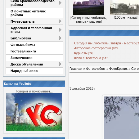
Села Краснослободского
района
О почетных жителях
района
[
100 лет назад
]
[
Сегодня вы любитель,
Путеводитель
завтра - мастер
]
Адресная и телефонная
книга
Библиотека
Сегодня вы любитель, завтра - мастер
[
Фотоальбомы
Авторские фотографии
[203]
Гостевая книга
Курьезы
[29]
Землячество
Фото с телефона
[147]
Доска объявлений
Главная
»
Фотоальбом
»
ФотоКритик
»
Сего
Народный эпос
Канал на YouTube
3 декабря 2015 г
Говорит и показывает...