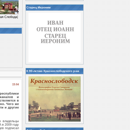
Старец Иероним
ая Слобода
]
К 90-летию Краснослободского р-на
15:04
 республики
каналов и
твляется в
но. Чего же
ти и другие
о владельцы
 в 2009 году
дев подписал