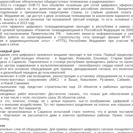
щероссийских обязательных общедоступных телеканалах и радиоканалах».
 2011-го стандарт DVB-Т2 был объявлен основным для сетей цифрового эфирног
началась работа по его донесению до населения российских регионов. Приоритет
отдаленным и приграничным территориям страны со слабым уровнем охвата
м. Мордовия же, где доступ к двум основным телеканалам (в аналоговом варианте)
, вошла в состав регионов так называемой третьей очереди, то есть основные 
 начались в 2013 году.
 сети эфирного цифрового телерадиовещания проходит в республике в рамках 
 целевой программы «Развитие телерадиовещания в Российской Федерации на 2009
ой постановлением Правительства РФ, - поясняет министр информатизации и св
 Все работы по проектированию и строительству сети проводит филиал ФГУП 
ная и радиовещательная сеть» - «РТПЦ Республики Мордовия» при участии М
ции и связи.
 каждый дом
здание сети цифрового наземного вещания проходит в три этапа. Первый предполаг
ия на 7 действующих объектах - в Ардатове, Атюрьеве, Ельниках, Старом Шайго
дске и Саранске. Параллельно в столице республики проводились работы по прое
ву центра кодирования и мультиплексирования - своеобразного сердца новой сис
ится все основное оборудование для приема, декодирования сигнала, его включен
 и дальнейшей передачи до пользователей.
 включает в себя уже возведение, реконструкцию и установку оборудования на 4 су
тенно-мачтовых сооружениях (АМС) - в Выше, Ковылкине, Рузаевке, Сабаеве, 
 и Новой Самаевке.
 нынешнем году предстоит строительство еще 23 объектов в районных центрах
Мордовии.
оводимых работ впечатляет. Достаточно сказать, что только для обеспечения р
в том числе с ноля, построить сразу 26 объектов связи.
се это, конечно, отнюдь не с целью поразить чье-то воображение. Цифровой с
 к внешним воздействиям. Тут нет привычного разделения на плохое или хорошее 
ь, либо нет. Без вариантов.
атам организованных в Саранске испытаний стало понятно, что в целом поставле
я. «Картинка» не рассыпается даже в извечно проблемных районах. Нужно тольк
нтенну.
рое
насколько слов об оборудовании. Для приема эфирного цифрового сигнала понадобится
я антенна (иногда, впрочем, подойдет и коллективная), а во-вторых, телевизо