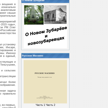
О Новом Зубареве
о вещания в
 изначально
 аналоговым
 имеют свыше
строительные
мероприятий
-2015 годы»,
язи РМ Олег
«Российская
инистерства
ал установку
ве, Инсаре,
ктированию и
темы. Именно
Русское Маскино
ия в единый,
ществующих и
Теньгушеве,
 и сельских
етрансляции
игнал более
изображение.
нная задача
о правильно
, во-первых,
Часть 1
Часть 2
р, способный