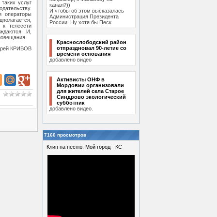
 таких услуг
канал?))
дательству.
И чтобы об этом высказалась
и операторы
Администрация Президента
дполагается,
России. Ну хотя бы Песк
 к телесети
ждаются. И,
иовещания.
Краснослободский район
отпраздновал 90-летие со
дрей КРИВОВ
времени основания
добавлено видео
Активисты ОНФ в
Мордовии организовали
для жителей села Старое
Синдрово экологический
субботник
добавлено видео.
7160 просмотров
Клип на песню: Мой город - КС