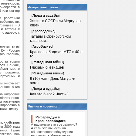
 телевизоры,
риобрести в
Интересные статьи
 или set-top
Люди и судьбы
[
]
е работники
Жизнь в СССР или Меркулав
собенностях
ощен...
Зайцева. - В
 и готовы к
Краеведение
[
]
о адресу: г.
Татары в Оренбургском
казачьем...
Агробизнес
плекс, то их
[
]
 К», «Россия
Краснослободская МТС в 40-е
дио России»,
го...
состав вошли
Разгадывая тайны
[
]
юс». Сейчас,
Глазами очевидцев
аймет место
з программ,
Разгадывая тайны
[
]
портивных и
9 (10) мая - День Матушки
земл...
ым он сумеет
ванное было
Люди и судьбы
[
]
Как это было? Часть 3
на цифровое
зболезненно.
ат населения
нтировочно в
Мнения о новостях
тели смогут
Референдум в
Краснослободске
имодействия
А насколько это все законно?
ня 2009 года
А если это вынести на
ения. Такая
общественное обсуждение -
 отказавшись
например, к Малахову на