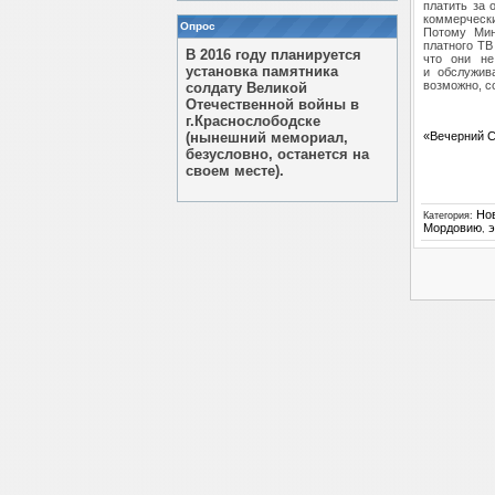
платить за 
коммерческ
Опрос
Потому Мин
платного ТВ
В 2016 году планируется
что они не
установка памятника
и обслужив
возможно, с
солдату Великой
Отечественной войны в
г.Краснослободске
(нынешний мемориал,
«Вечерний 
безусловно, останется на
своем месте).
Но
Категория
:
Мордовию
,