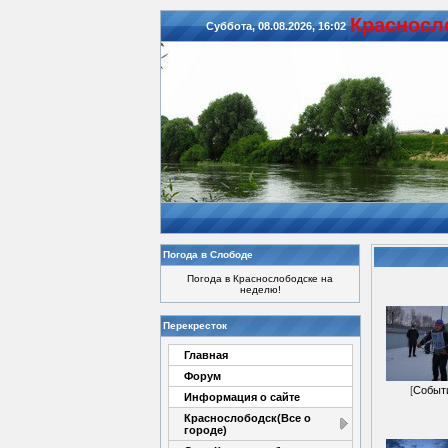
Красноcл
Суббота, 08.08.2026, 16:02
Погода в Слободе
Погода в Краснослободске на
неделю!
Перекресток
Главная
Форум
[
Событ
Информация о сайте
Краснослободск(Все о
городе)