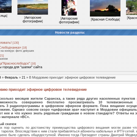
сяца
]
[
Авторские
[
Красн
[
Авторские
[
Красная Слобода
]
фотографии
]
фотографии
]
Новости раздела:
ловать!
[130]
Слободчанка»
[18]
на конкурс фото девушек
21]
разном
а"Краснослободск"
[16]
 города для "шапки" сайта
4
»
Февраль
»
21
» В Мордовию приходит эфирное цифровое телевидение
вию приходит эфирное цифровое телевидение
сколько месяцев жители Саранска, а также ряда других населенных пунктов
зможность совершенно бесплатно просматривать 10 телевизионных 
ать 3 радиопрограммы в цифровом эфирном формате. Пока вещание осущес
ежиме. Однако совсем скоро «цифровая эра» наступит в Мордовии официаль
от нее и что нужно знать рядовым гражданам о новом стандарте? Ответы на э
в материале «ВС».
ый скачок
ых пор оценить по достоинству преимущества цифрового вещания могли разве чт
 тарелок. Впоследствии к ним стали прибавляться абоненты кабельных и IPTV-сетей. А
ено было сделать общедоступной. Именно тогда Президент страны Дмитрий Медве