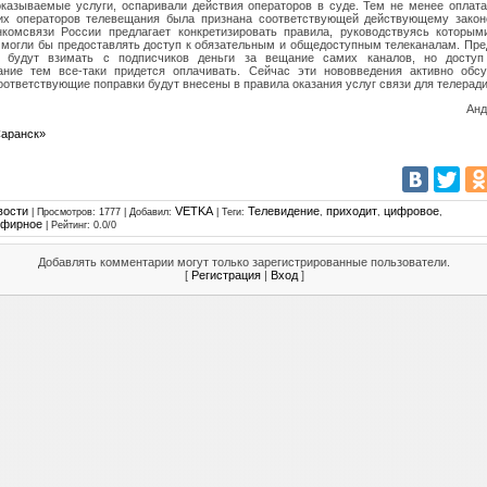
оказываемые услуги, оспаривали действия операторов в суде. Тем не менее оплата
их операторов телевещания была признана соответствующей действующему законо
комсвязи России предлагает конкретизировать правила, руководствуясь которым
 могли бы предоставлять доступ к обязательным и общедоступным телеканалам. Пре
 будут взимать с подписчиков деньги за вещание самих каналов, но доступ
ание тем все-таки придется оплачивать. Сейчас эти нововведения активно обсу
оответствующие поправки будут внесены в правила оказания услуг связи для телерад
Ан
Саранск»
вости
VETKA
Телевидение
приходит
цифровое
|
Просмотров
: 1777 |
Добавил
:
|
Теги
:
,
,
,
эфирное
|
Рейтинг
:
0.0
/
0
Добавлять комментарии могут только зарегистрированные пользователи.
[
Регистрация
|
Вход
]