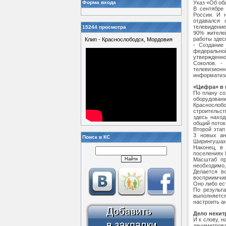
Форма входа
Указ «Об об
В сентябре
России. И 
отдавался 
телевидение
15244 просмотра
90% жителей
работы здесь
Клип - Краснослободск, Мордовия
- Создание
федеральной
утвержденн
Соколов. -
телевизион
информатиза
«Цифра» в
По плану со
оборудован
Краснослобо
строительст
здесь наход
общий поток
Второй этап
3 новых ан
Поиск в КС
Ширингушах
Наконец, в
поселениях 
Масштаб пр
необходимо, 
Делается в
восприимчив
Оно либо ест
По результ
выполняетс
настроить а
Дело нехит
И к слову, 
дециметрова