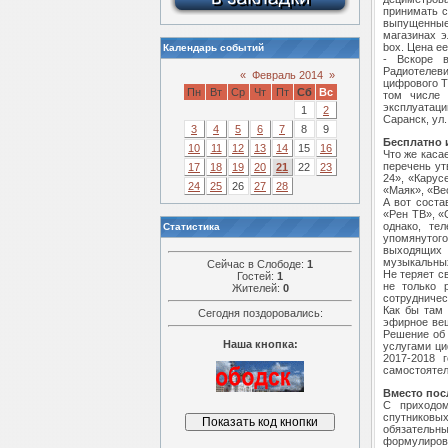
принимать с
выпущенные
магазинах э
box. Цена ее
Календарь событий
- Вскоре в
Радиотелев
«
Февраль 2014
»
цифрового Т
Пн
Вт
Ср
Чт
Пт
Сб
Вс
том числе 
эксплуатаци
1
2
Саранск, ул.
3
4
5
6
7
8
9
Бесплатно 
10
11
12
13
14
15
16
Что же каса
перечень ут
17
18
19
20
21
22
23
24», «Карус
24
25
26
27
28
«Маяк», «Ве
А вот соста
«Рен ТВ», «
однако, те
Статистика
упомянутог
выходящих 
музыкальны
Сейчас в Слободе:
1
Не теряет с
Гостей:
1
не только 
Жителей:
0
сотрудничес
Как бы там
Сегодня поздоровались:
эфирное вещ
Решение об 
Наша кнопка:
услугами ци
2017-2018 
самостоятел
Вместо пос
С приходом
спутниковых
обязательн
формулировк