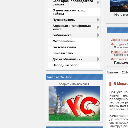
Села Краснослободского
района
О почетных жителях
района
[
Фото ме
Путеводитель
Адресная и телефонная
книга
Библиотека
Добро пожа
Фотоальбомы
Фото дня «
Гостевая книга
Присылаем 
Новости
[62
Землячество
Коротко о 
Доска объявлений
Фото месяц
Панорамы
Народный эпос
Главная
»
201
Канал на YouTube
В Мордо
Говорит и показывает...
Вот уже не
имеют во
прослушив
тестовом р
ждать нам 
вопросы - 
Качественн
До некотор
спутниковых
«цифру» реш