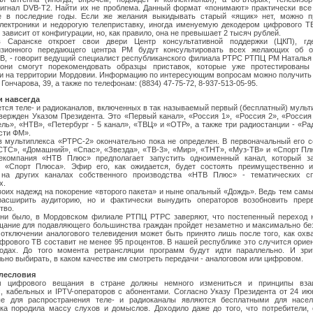
игнал DVB-Т2. Найти их не проблема. Данный формат «понимают» практически все
 в последние годы. Если же желания выкидывать старый «ящик» нет, можно п
лектроники и недорогую телеприставку, иногда именуемую декодером цифрового ТВ
 зависит от конфигурации, но, как правило, она не превышает 2 тысяч рублей.
 Саранске откроет свои двери Центр консультативной поддержки (ЦКП), гд
изионного передающего центра РМ будут консультировать всех желающих об о
В, - говорит ведущий специалист республиканского филиала РТРС РТПЦ РМ Наталья 
они смогут порекомендовать образцы приставок, которые уже протестированы
и на территории Мордовии. Информацию по интересующим вопросам можно получить п
 Гончарова, 39, а также по телефонам: (8834) 47-75-72, 8-937-513-05-95.
и навсегда
ется теле- и радиоканалов, включенных в так называемый первый (бесплатный) мульти
вержден Указом Президента. Это «Первый канал», «Россия 1», «Россия 2», «Россия
ель», «НТВ», «Петербург - 5 канал», «ТВЦ» и «ОТР», а также три радиостанции - «Ра
сти ФМ».
в мультиплекса «РТРС-2» окончательно пока не определен. В первоначальный его 
СТС», «Домашний», «Спас», «Звезда», «ТВ-3», «Мир», «ТНТ», «Муз-ТВ» и «Спорт Пл
лекомпания «НТВ Плюс» предполагает запустить одноименный канал, который з
о «Спорт Плюса». Эфир его, как ожидается, будет состоять преимущественно и
на других каналах собственного производства «НТВ Плюс» - тематических с
х.
воих надежд на покорение «второго пакета» и ныне опальный «Дождь». Ведь тем сам
расширить аудиторию, но и фактически вынудить операторов возобновить прер
тво.
 ни было, в Мордовском филиале РТПЦ РТРС заверяют, что постепенный переход 
ание для подавляющего большинства граждан пройдет незаметно и максимально бе
отключении аналогового телевидения может быть принято лишь после того, как охв
фрового ТВ составит не менее 95 процентов. В нашей республике это случится орие
годах. До того момента ретрансляции программ будут идти параллельно. И зри
ьно выбирать, в каком качестве им смотреть передачи - аналоговом или цифровом.
лесловия
 цифрового вещания в стране должны немного измениться и принципы вза
, кабельных и IPTV-операторов с абонентами. Согласно Указу Президента от 24 ию
ые для распространения теле- и радиоканалы являются бесплатными для насел
а породила массу слухов и домыслов. Доходило даже до того, что потребители,