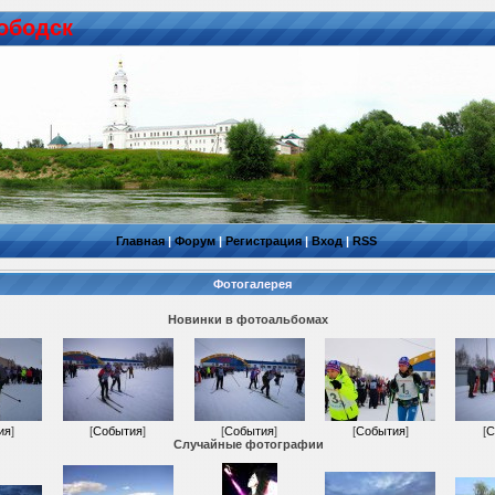
ободск
Главная
|
Форум
|
Регистрация
|
Вход
|
RSS
Фотогалерея
Новинки в фотоальбомах
ия
]
[
События
]
[
События
]
[
События
]
[
С
Случайные фотографии