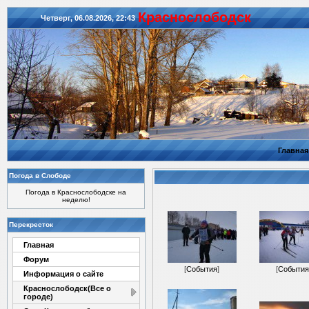
Красноcлободск
Четверг, 06.08.2026, 22:43
Главная
Погода в Слободе
Погода в Краснослободске на
неделю!
Перекресток
Главная
Форум
[
События
]
[
События
Информация о сайте
Краснослободск(Все о
городе)