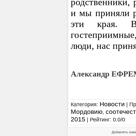
родственники, 
и мы приняли р
эти края. 
гостеприимны
люди, нас прин
Александр ЕФР
Новости
Категория
:
|
Пр
Мордовию
соотечес
,
2015
|
Рейтинг
:
0.0
/
0
Добавлять комм