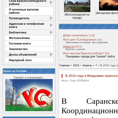
Села Краснослободского
района
О почетных жителях
района
[
Авторские фот
[
Фотоэкскурсия по
городу
]
Путеводитель
Адресная и телефонная
книга
Библиотека
Добро пожаловать!
[130]
Фотоальбомы
Фото дня «Слободчанка»
[18]
Присылаем на конкурс фото девушек
Гостевая книга
Новости
[6221]
Землячество
Коротко о разном
Фото месяца"Краснослободск"
[16]
Доска объявлений
Панорамы города для "шапки" сайта
Народный эпос
Главная
»
2016
»
Апрель
»
7
» В 2015 году 
Канал на YouTube
В 2015 году в Мордовию перееха
Говорит и показывает...
Фото: Олег ЕРЕМИН
В Саранске
Координац