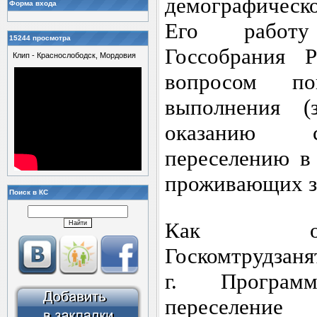
демографическ
Форма входа
Его работу
15244 просмотра
Госсобрания 
Клип - Краснослободск, Мордовия
вопросом п
выполнения 
оказанию с
переселению в
проживающих з
Поиск в КС
Как отм
Госкомтрудзаня
г. Програм
переселе