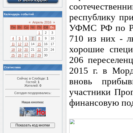
соотечественн
республику пр
Календарь событий
«
Апрель 2016
»
УФМС РФ по Р
Пн
Вт
Ср
Чт
Пт
Сб
Вс
1
2
3
710 из них - л
4
5
6
7
8
9
10
11
12
13
14
15
16
17
хорошие специ
18
19
20
21
22
23
24
25
26
27
28
29
30
206 переселенц
2015 г. в Мор
Статистика
вновь прибыв
Сейчас в Слободе:
1
Гостей:
1
Жителей:
0
участники Про
Сегодня поздоровались:
финансовую по
Наша кнопка: