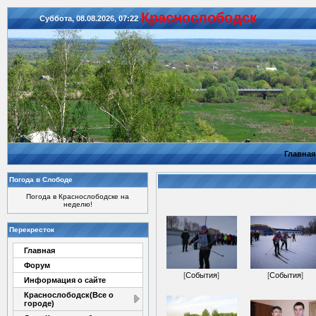
Красноcлободск
Суббота, 08.08.2026, 07:22
Главная
Погода в Слободе
Погода в Краснослободске на
неделю!
Перекресток
Главная
Форум
[
События
]
[
События
]
Информация о сайте
Краснослободск(Все о
городе)