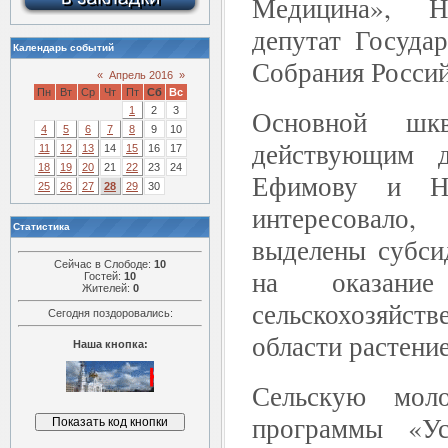
Медицина»,
депутат Госуда
Календарь событий
Собрания Росси
«
Апрель 2016
»
Пн
Вт
Ср
Чт
Пт
Сб
Вс
Основной шк
1
2
3
4
5
6
7
8
9
10
действующим 
11
12
13
14
15
16
17
18
19
20
21
22
23
24
Ефимову и Н
25
26
27
28
29
30
интересовало
Статистика
выделены субси
Сейчас в Слободе:
10
на оказание
Гостей:
10
Жителей:
0
сельскохозяйств
Сегодня поздоровались:
области растение
Наша кнопка:
Сельскую моло
программы «Ус