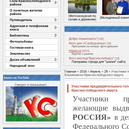
Села Краснослободского
района
О почетных жителях
района
[
Фотоэкскурсия по
[
Молодежный комит
селам и деревням
]
Путеводитель
Адресная и телефонная
книга
Библиотека
Добро пожаловать!
[130]
Фотоальбомы
Фото дня «Слободчанка»
[18]
Присылаем на конкурс фото девушек
Гостевая книга
Новости
[6221]
Землячество
Коротко о разном
Фото месяца"Краснослободск"
[16]
Доска объявлений
Панорамы города для "шапки" сайта
Народный эпос
Главная
»
2016
»
Апрель
»
28
» Участники п
Ельниковско-Краснослободского округа
Канал на YouTube
Говорит и показывает...
Участники предварительного гол
Краснослободского округа
Участники пре
желающие выдв
РОССИЯ»
в д
Федерального С