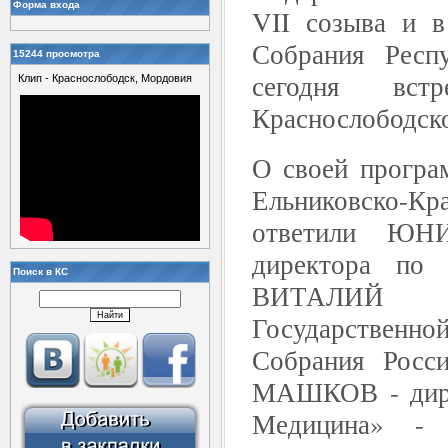
Форма входа
VII созыва и в
Собрания Респ
15244 просмотра
сегодня вст
Клип - Краснослободск, Мордовия
Краснослободско
О своей програ
Ельниковско-
ответили ЮНИ
директора по
Поиск в КС
ВИТАЛИЙ 
Государстве
Собрания Рос
МАШКОВ - дир
Медицина» - 