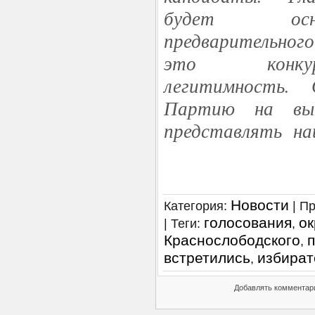
будет осно
предварительног
это конкуре
легитимность. 
Партию на выб
представлять на
Новости
Категория
:
|
Пр
голосования
ок
|
Теги
:
,
Краснослободского
,
встретились
избират
,
Добавлять комментари