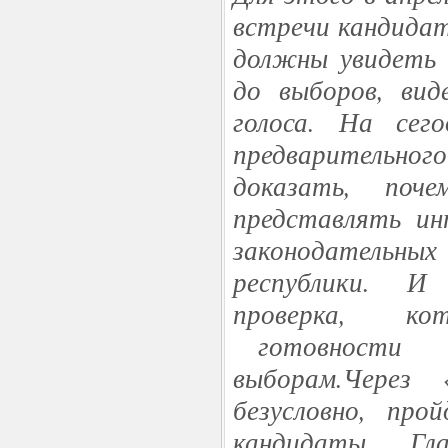
встречи кандида
должны увидеть 
до выборов, ви
голоса. На сег
предварительн
доказать, поч
представлять ин
законодательны
республики. И
проверка, к
готовности ка
выборам.Через 
безусловно, пр
кандидаты. Гла