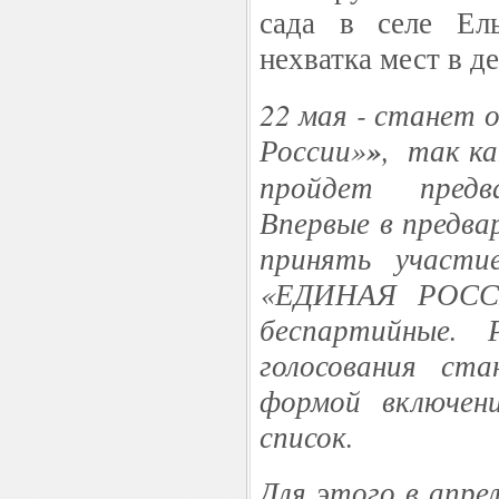
сада в селе Ел
нехватка мест в де
22 мая - станет 
России»
»
, так ка
пройдет предв
Впервые в предва
принять участи
«ЕДИНАЯ РОСС
беспартийные. Р
голосования ст
формой включен
список.
Для этого в апре