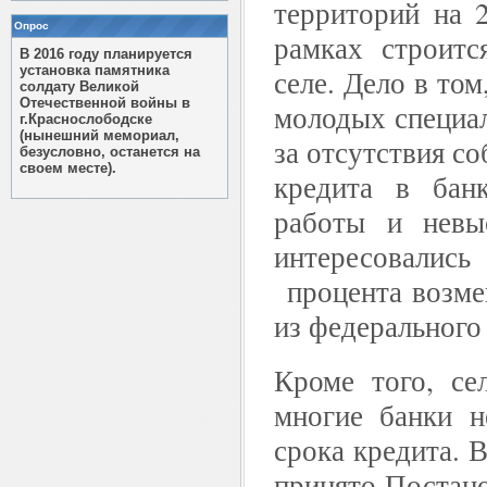
территорий на 
Опрос
рамках строитс
В 2016 году планируется
установка памятника
селе. Дело в том
солдату Великой
Отечественной войны в
молодых специал
г.Краснослободске
(нынешний мемориал,
за отсутствия с
безусловно, останется на
своем месте).
кредита в бан
работы и невы
интересовалис
процента возмещ
из федерального
Кроме того, се
многие банки н
срока кредита. 
принято Постан