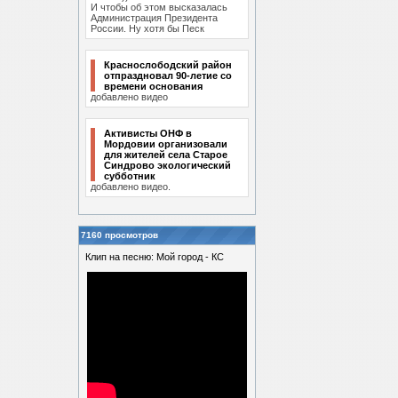
И чтобы об этом высказалась
Администрация Президента
России. Ну хотя бы Песк
Краснослободский район
отпраздновал 90-летие со
времени основания
добавлено видео
Активисты ОНФ в
Мордовии организовали
для жителей села Старое
Синдрово экологический
субботник
добавлено видео.
7160 просмотров
Клип на песню: Мой город - КС