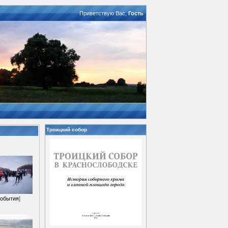
Приветствую Вас
,
Гость
Троицкий собор
обытия
]