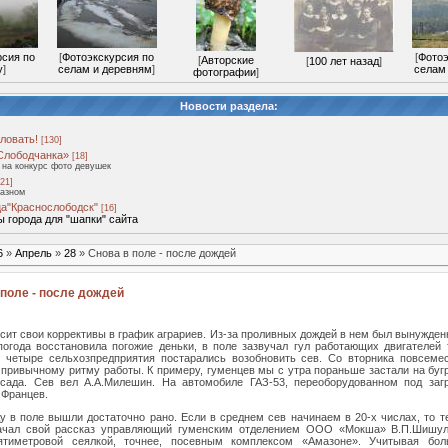
рсия по
[
Фотоэкскурсия по
[
Фотоэ
[
Авторские
[
100 лет назад
]
у
]
селам и деревням
]
селам
фотографии
]
Новости раздела:
ловать!
[130]
Слободчанка»
[18]
на конкурс фото девушек
21]
разном
а"Краснослободск"
[16]
 города для "шапки" сайта
6
»
Апрель
»
28
» Снова в поле - после дождей
 поле - после дождей
сит свои коррективы в график аграриев. Из-за проливных дождей в нем был вынужден
погода восстановила погожие деньки, в поле зазвучал гул работающих двигателей 
 четыре сельхозпредприятия постарались возобновить сев. Со вторника повсеме
 привычному ритму работы. К примеру, гуменцев мы с утра пораньше застали на буг
 сада. Сев вел А.А.Милешин. На автомобиле ГАЗ-53, переоборудованном под загр
.Францев.
ду в поле вышли достаточно рано. Если в среднем сев начинаем в 20-х числах, то т
начал свой рассказ управляющий гуменским отделением ООО «Мокша» В.П.Шишул
ятиметровой сеялкой, точнее, посевным комплексом «Амазоне». Учитывая бо