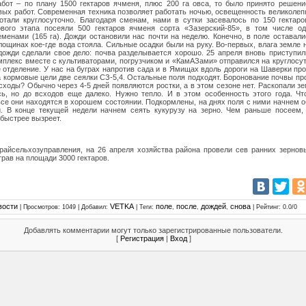
бот – по плану 1500 гектаров ячменя, плюс 200 га овса, то было принято решен
вых работ. Современная техника позволяет работать ночью, освещенность великолеп
отали круглосуточно. Благодаря сменам, нами в сутки засевалось по 150 гектаро
рвого этапа посеяли 500 гектаров ячменя сорта «Зазерский-85», в том числе од
менами (165 га). Дожди остановили нас почти на неделю. Конечно, в поле оставал
лощинах кое-где вода стояла. Сильные осадки были на руку. Во-первых, влага земле 
дожди сделали свое дело: почва разделывается хорошо. 25 апреля вновь приступи
мплекс вместе с культиваторами, погрузчиком и «КамАЗами» отправился на круглосу
 отделение. У нас на буграх напротив сада и в Ямищах вдоль дороги на Шаверки пр
а кормовые цели две сеялки СЗ-5,4. Остальные поля подходят. Боронование почвы пр
сходы? Обычно через 4-5 дней появляются ростки, а в этом сезоне нет. Раскопали з
ь, но до всходов еще далеко. Нужно тепло. И в этом особенность этого года. Ч
 все они находятся в хорошем состоянии. Подкормлены, на днях поля с ними начнем 
и. В конце текущей недели начнем сеять кукурузу на зерно. Чем раньше посеем,
 быстрее вызреет.
айсельхозуправления, на 26 апреля хозяйства района провели сев ранних зернов
трав на площади 3000 гектаров.
вости
VETKA
поле
после
дождей
снова
|
Просмотров
: 1049 |
Добавил
:
|
Теги
:
,
,
,
|
Рейтинг
:
0.0
/
0
Добавлять комментарии могут только зарегистрированные пользователи.
[
Регистрация
|
Вход
]