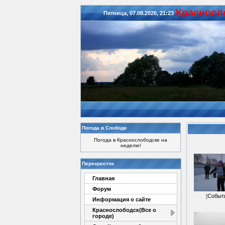
Красноcл
Пятница, 07.08.2026, 21:23
Погода в Слободе
Погода в Краснослободске на
неделю!
Перекресток
Главная
Форум
[
Событ
Информация о сайте
Краснослободск(Все о
городе)