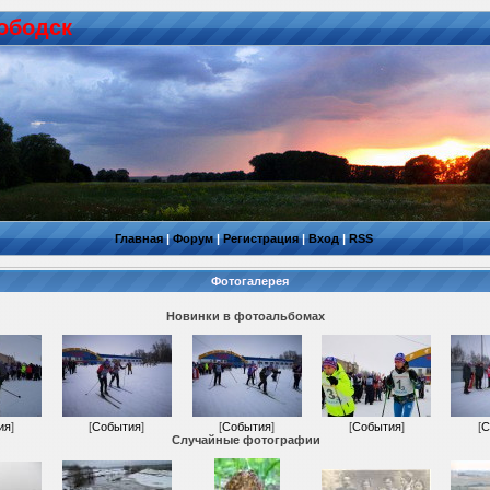
ободск
Главная
|
Форум
|
Регистрация
|
Вход
|
RSS
Фотогалерея
Новинки в фотоальбомах
ия
]
[
События
]
[
События
]
[
События
]
[
С
Случайные фотографии