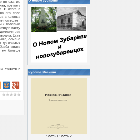
О Новом Зубареве
ие по сжатию
ная, поэтому
в. В итоге в
но его поле
ись «полосы»
не помешает.
ли к полевым
точную вахту
одолжили сев
оводим. Есть
емлю, семена
то до озимых
обрабатывать
 тем больше
ых культур и
Русское Маскино
Часть 1
Часть 2