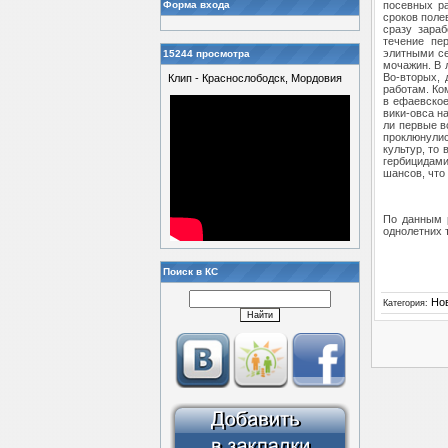
Форма входа
посевных ра
сроков поле
сразу зараб
течение пе
элитными се
15244 просмотра
мочажин. В 
Во-вторых, 
Клип - Краснослободск, Мордовия
работам. Ко
в ефаевское
вики-овса н
ли первые в
проклюнулис
культур, то
гербицидам
шансов, что
По данным р
однолетних 
Поиск в КС
Но
Категория
: