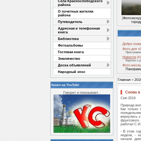
Села Краснослободского
района
О почетных жителях
района
[
Фотоэкску
Путеводитель
город
Адресная и телефонная
книга
Библиотека
Добро пожа
Фотоальбомы
Фото дня «
Гостевая книга
Присылаем 
Новости
[62
Землячество
Коротко о 
Доска объявлений
Фото месяц
Панорамы
Народный эпос
Главная
»
201
Канал на YouTube
Снова в
Говорит и показывает...
Сев-2016
Природа вно
Как только 
понедельник
вернулись к
фруктового
работал С.И
- В этом го
недели, - 
начали дев