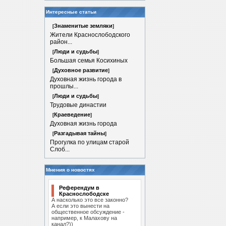
Интересные статьи
Знаменитые земляки
[
]
Жители Краснослободского
район...
Люди и судьбы
[
]
Большая семья Косихиных
Духовное развитие
[
]
Духовная жизнь города в
прошлы...
Люди и судьбы
[
]
Трудовые династии
Краеведение
[
]
Духовная жизнь города
Разгадывая тайны
[
]
Прогулка по улицам старой
Слоб...
Мнения о новостях
Референдум в
Краснослободске
А насколько это все законно?
А если это вынести на
общественное обсуждение -
например, к Малахову на
канал?))