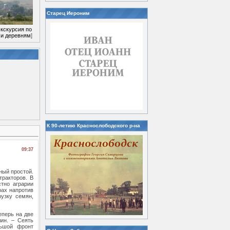
Старец Иероним
кскурсия по
 и деревням
]
К 90-летию Краснослободского р-на
09:37
ный простой.
тракторов. В
стно аграрии
рах напротив
узку семян,
еперь на две
ин. – Сеять
льшой фронт