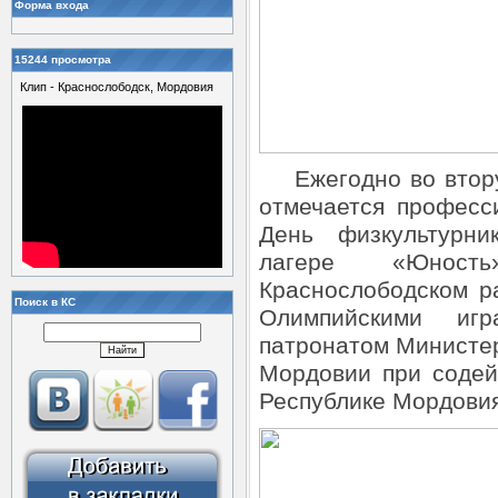
Форма входа
15244 просмотра
Клип - Краснослободск, Мордовия
Ежегодно во вторую
отмечается професс
День физкультурни
лагере «Юност
Краснослободском р
Поиск в КС
Олимпийскими иг
патронатом Министер
Мордовии при содей
Республике Мордовия