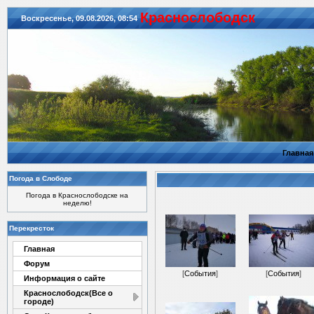
Красноcлободск
Воскресенье, 09.08.2026, 08:54
Главная
Погода в Слободе
Погода в Краснослободске на
неделю!
Перекресток
Главная
Форум
[
События
]
[
События
]
Информация о сайте
Краснослободск(Все о
городе)