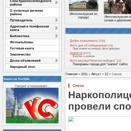
Села Краснослободского
района
О почетных жителях
[
Фотоэкскурсия по
района
[
Фотоэкскурсия п
городу
]
Путеводитель
селам и деревня
Адресная и телефонная
книга
Библиотека
Добро пожаловать!
[130]
Фотоальбомы
Фото дня «Слободчанка»
[18]
Гостевая книга
Присылаем на конкурс фото девушек
Новости
[6221]
Землячество
Коротко о разном
Доска объявлений
Фото месяца"Краснослободск"
[16]
Панорамы города для "шапки" сайта
Народный эпос
Главная
»
2011
»
Август
»
22
» Смена
Канал на YouTube
Смена
Говорит и показывает...
Наркополи
провели сп