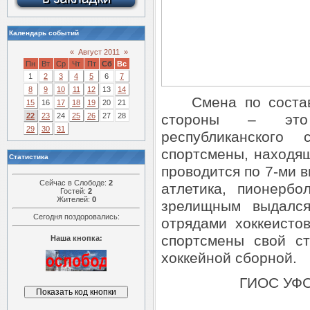
Календарь событий
«
Август 2011
»
Пн
Вт
Ср
Чт
Пт
Сб
Вс
1
2
3
4
5
6
7
8
9
10
11
12
13
14
Смена по составу 
15
16
17
18
19
20
21
стороны – это 
22
23
24
25
26
27
28
29
30
31
республиканског
спортсмены, находя
Статистика
проводится по 7-ми в
Сейчас в Слободе:
2
атлетика, пионербо
Гостей:
2
Жителей:
0
зрелищным выдалс
Сегодня поздоровались:
отрядами хоккеисто
спортсмены свой ст
Наша кнопка:
хоккейной сборной.
ГИОС УФС