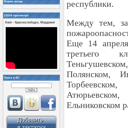
республики.
Форма входа
15244 просмотра
Между тем, за
Клип - Краснослободск, Мордовия
пожароопасност
Еще 14 апреля
третьего к
Теньгушевском
Полянском, Ин
Поиск в КС
Торбеевск
Атюрьевском
Ельниковском р