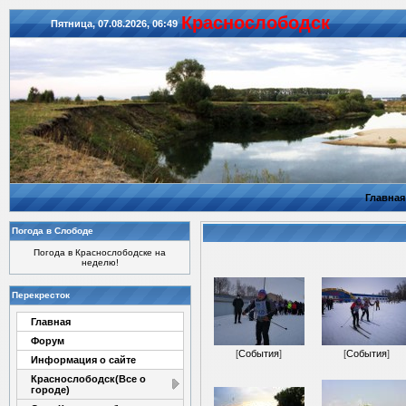
Красноcлободск
Пятница, 07.08.2026, 06:49
Главная
Погода в Слободе
Погода в Краснослободске на
неделю!
Перекресток
Главная
Форум
[
События
]
[
События
]
Информация о сайте
Краснослободск(Все о
городе)