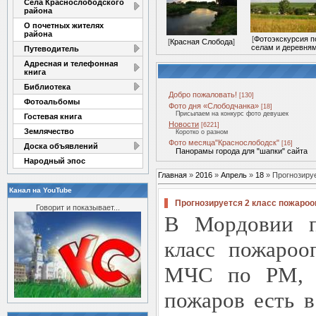
Села Краснослободского
района
О почетных жителях
района
[
Фотоэкскурсия п
[
Красная Слобода
]
селам и деревня
Путеводитель
Адресная и телефонная
книга
Библиотека
Добро пожаловать!
[130]
Фотоальбомы
Фото дня «Слободчанка»
[18]
Присылаем на конкурс фото девушек
Гостевая книга
Новости
[6221]
Землячество
Коротко о разном
Фото месяца"Краснослободск"
[16]
Доска объявлений
Панорамы города для "шапки" сайта
Народный эпос
Главная
»
2016
»
Апрель
»
18
» Прогнозиру
Канал на YouTube
Прогнозируется 2 класс пожароо
Говорит и показывает...
В Мордовии пр
класс пожароо
МЧС по РМ, о
пожаров есть в