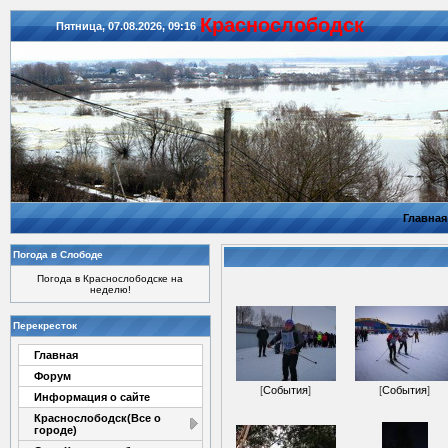
Красноcлободск
Пятница, 07.08.2026, 09:16
Главная
Погода в Слободе
Погода в Краснослободске на
неделю!
Перекресток
Главная
Форум
[
События
]
[
События
]
Информация о сайте
Краснослободск(Все о
городе)