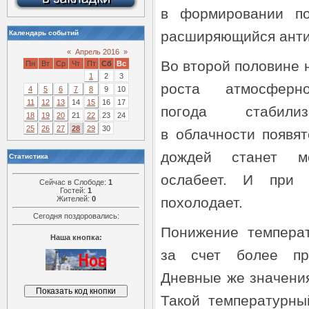
в формировании по
расширяющийся анти
Календарь событий
«
Апрель 2016
»
Во второй половине 
Пн
Вт
Ср
Чт
Пт
Сб
Вс
1
2
3
роста атмосферн
4
5
6
7
8
9
10
11
12
13
14
15
16
17
погода стабили
18
19
20
21
22
23
24
25
26
27
28
29
30
в облачности появят
дождей станет м
Статистика
ослабеет. И при 
Сейчас в Слободе:
1
Гостей:
1
Жителей:
0
похолодает.
Сегодня поздоровались:
Понижение темпера
Наша кнопка:
за счет более пр
Дневные же значени
Такой температурны