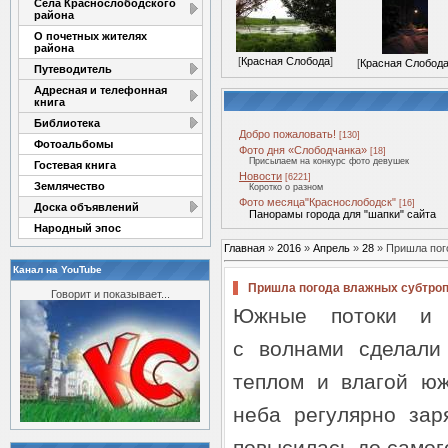
Села Краснослободского
района
О почетных жителях
района
[
Красная Слобода
]
[
Красная Слобод
Путеводитель
Адресная и телефонная
книга
Библиотека
Добро пожаловать!
[130]
Фотоальбомы
Фото дня «Слободчанка»
[18]
Присылаем на конкурс фото девушек
Гостевая книга
Новости
[6221]
Землячество
Коротко о разном
Фото месяца"Краснослободск"
[16]
Доска объявлений
Панорамы города для "шапки" сайта
Народный эпос
Главная
»
2016
»
Апрель
»
28
» Пришла пог
Канал на YouTube
Пришла погода влажных субтро
Говорит и показывает...
Южные потоки и 
с волнами сделали
теплом и влагой ю
неба регулярно зар