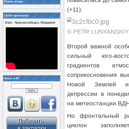
повысилась до самог
Форма входа
(+11).
15244 просмотра
Клип - Краснослободск, Мордовия
© PETR LUNYANSKIY |
Второй важной особ
сильный юго-вос
градиентов атм
соприкосновения вы
Поиск в КС
Новой Землей и 
депрессии в понеде
на метеостанции ВДНХ
Но фронтальный ра
циклон заполня