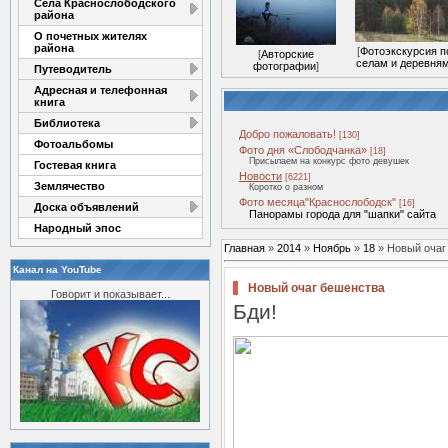
Села Краснослободского
района
О почетных жителях
района
[
Фотоэкскурсия п
[
Авторские
селам и деревня
фотографии
]
Путеводитель
Адресная и телефонная
книга
Библиотека
Добро пожаловать!
[130]
Фотоальбомы
Фото дня «Слободчанка»
[18]
Присылаем на конкурс фото девушек
Гостевая книга
Новости
[6221]
Землячество
Коротко о разном
Фото месяца"Краснослободск"
[16]
Доска объявлений
Панорамы города для "шапки" сайта
Народный эпос
Главная
»
2014
»
Ноябрь
»
18
» Новый очаг
Канал на YouTube
Новый очаг бешенства
Говорит и показывает...
Бди!