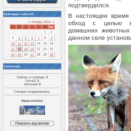
подтвердился.
Календарь событий
В настоящее время 
обход с целью в
«
Ноябрь 2014
»
Пн
Вт
Ср
Чт
Пт
Сб
Вс
домашних животных 
1
2
данном селе установ
3
4
5
6
7
8
9
10
11
12
13
14
15
16
17
18
19
20
21
22
23
24
25
26
27
28
29
30
Статистика
Сейчас в Слободе:
3
Гостей:
3
Жителей:
0
Сегодня поздоровались:
Наша кнопка: