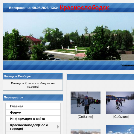
Красноcлободск
Воскресенье, 09.08.2026, 13:34
Главная
Погода в Слободе
Погода в Краснослободске на
неделю!
Перекресток
Главная
Форум
[
События
]
[
События
]
Информация о сайте
Краснослободск(Все о
городе)