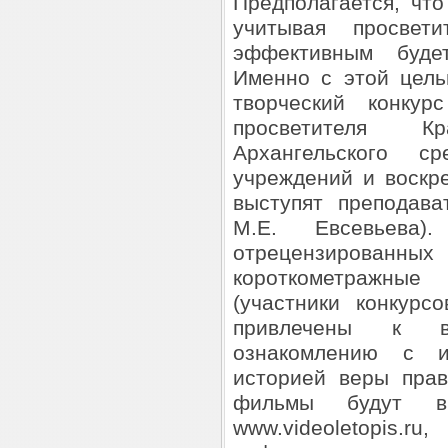
Предполагается, что
учитывая просвет
эффективным буде
Именно с этой цель
творческий конку
просветителя К
Архангельского с
учреждений и воскр
выступят преподав
М.Е. Евсевьева
отрецензированных 
короткометражные
(участники конкурс
привлечены к в
ознакомлению с 
историей веры пра
фильмы будут вы
www.videoletop