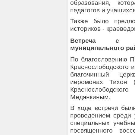
образования, кото
педагогов и учащихся
Также было предло
историков - краеведо
Встреча с Гл
муниципального ра
По благословению П
Краснослободского и
благочинный церк
иеромонах Тихон (
Краснослободског
Медянкиным.
В ходе встречи был
проведением среди 
специальных учебны
посвященного восс