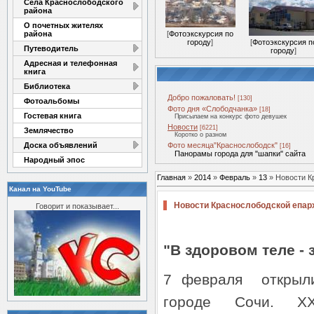
Села Краснослободского
района
О почетных жителях
района
[
Фотоэкскурсия по
городу
]
[
Фотоэкскурсия п
Путеводитель
городу
]
Адресная и телефонная
книга
Библиотека
Добро пожаловать!
[130]
Фотоальбомы
Фото дня «Слободчанка»
[18]
Гостевая книга
Присылаем на конкурс фото девушек
Новости
[6221]
Землячество
Коротко о разном
Доска объявлений
Фото месяца"Краснослободск"
[16]
Панорамы города для "шапки" сайта
Народный эпос
Главная
»
2014
»
Февраль
»
13
» Новости К
Канал на YouTube
Новости Краснослободской епар
Говорит и показывает...
"В здоровом теле -
7 февраля открыл
городе Сочи. XXI