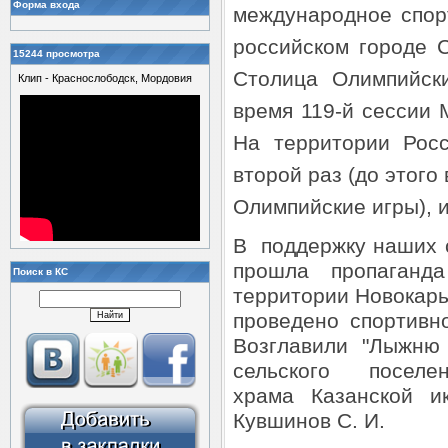
Форма входа
международное спор
российском городе 
15244 просмотра
Столица Олимпийск
Клип - Краснослободск, Мордовия
время 119-й сессии 
На территории Рос
второй раз (до этого
Олимпийские игры), 
В поддержку наших 
прошла пропаган
Поиск в КС
территории Новокарь
проведено спортив
Возглавили "Лыжню 
сельского поселен
храма Казанской и
Кувшинов С. И.