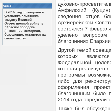
духовно-просветит
Опрос
Амфилохий (Куцин
В 2016 году планируется
сведения отцов бл
установка памятника
солдату Великой
Архиерейском Совет
Отечественной войны в
г.Краснослободске
состоялся 7 феврал
(нынешний мемориал,
уделено вопросам
безусловно, останется на
своем месте).
благочиниях Епархии 
Другой темой совеща
которых являютс
Федеральной целев
которая реализуется 
программы возможн
либо для реконстру
оформления проект
благочинным было 
2014 года определить
Также был обсужден