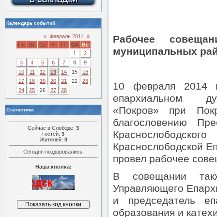
Календарь событий
«
Февраль 2014
»
Рабочее совеща
Пн
Вт
Ср
Чт
Пт
Сб
Вс
муниципальных рай
1
2
3
4
5
6
7
8
9
10
11
12
13
14
15
16
17
18
19
20
21
22
23
10 февраля 2014 г
24
25
26
27
28
епархиальном дух
«Покров» при Пок
Статистика
благословению Пре
Сейчас в Слободе:
3
Краснослободског
Гостей:
3
Жителей:
0
Краснослободской Е
Сегодня поздоровались:
провел рабочее сове
Наша кнопка:
В совещании так
Управляющего Епарх
и председатель еп
образования и катех