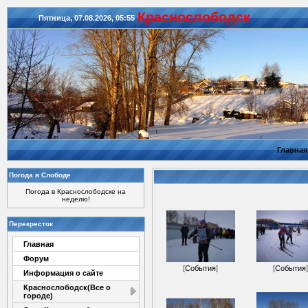
Красноcлободск
Пятница, 07.08.2026, 05:55
Главная
Погода в Слободе
Погода в Краснослободске на
неделю!
Перекресток
Главная
Форум
[
События
]
[
События
]
Информация о сайте
Краснослободск(Все о
городе)