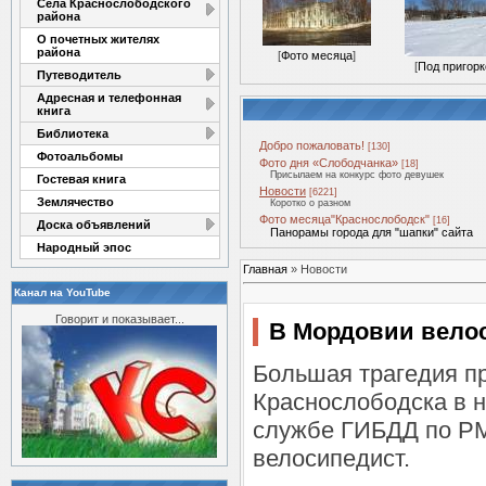
Села Краснослободского
района
О почетных жителях
района
[
Фото месяца
]
[
Под пригор
Путеводитель
Адресная и телефонная
книга
Библиотека
Добро пожаловать!
[130]
Фотоальбомы
Фото дня «Слободчанка»
[18]
Присылаем на конкурс фото девушек
Гостевая книга
Новости
[6221]
Землячество
Коротко о разном
Фото месяца"Краснослободск"
[16]
Доска объявлений
Панорамы города для "шапки" сайта
Народный эпос
Главная
»
Новости
Канал на YouTube
Говорит и показывает...
В Мордовии вело
Большая трагедия п
Краснослободска в н
службе ГИБДД по РМ
велосипедист.