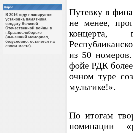
Опрос
Путевку в фина
В 2016 году планируется
установка памятника
не менее, про
солдату Великой
Отечественной войны в
концерта,
г.Краснослободске
(нынешний мемориал,
Республиканско
безусловно, останется на
своем месте).
из 50 номеров.
фойе РДК более
очном туре со
мультике!».
По итогам твор
номинации «