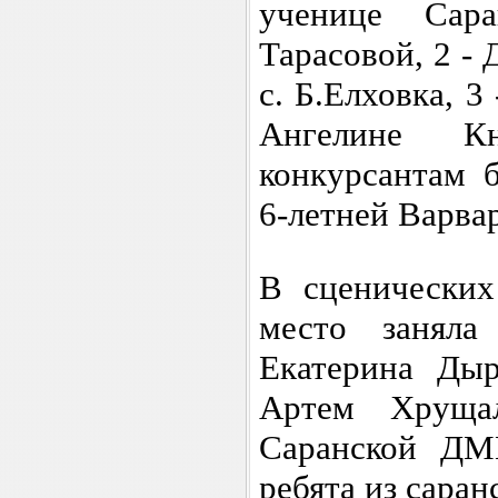
ученице Са
Тарасовой, 2 -
с. Б.Елховка, 
Ангелине Кн
конкурсантам 
6-летней Варва
В
сценических
место заняла 
Екатерина Дыр
Артем Хруща
Саранской Д
ребята из саран