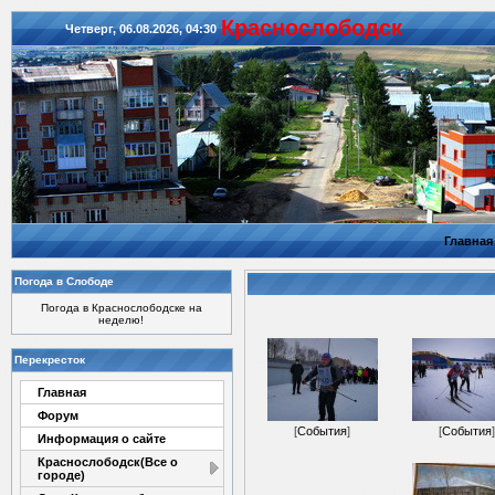
Красноcлободск
Четверг, 06.08.2026, 04:30
Главная
Погода в Слободе
Погода в Краснослободске на
неделю!
Перекресток
Главная
Форум
[
События
]
[
События
]
Информация о сайте
Краснослободск(Все о
городе)