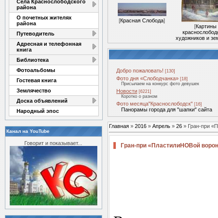
Села Краснослободского
района
О почетных жителях
[
Красная Слобода
]
района
[
Картины
краснослобод
Путеводитель
художников и зе
Адресная и телефонная
книга
Библиотека
Фотоальбомы
Добро пожаловать!
[130]
Фото дня «Слободчанка»
[18]
Гостевая книга
Присылаем на конкурс фото девушек
Землячество
Новости
[6221]
Коротко о разном
Доска объявлений
Фото месяца"Краснослободск"
[16]
Панорамы города для "шапки" сайта
Народный эпос
Главная
»
2016
»
Апрель
»
26
» Гран-при «
Канал на YouTube
Говорит и показывает...
Гран-при «ПластилиНОВой ворон