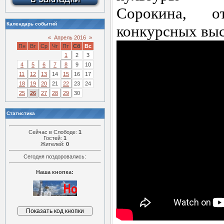
Сорокина,
о
Календарь событий
конкурсных вы
«
Апрель 2016
»
Пн
Вт
Ср
Чт
Пт
Сб
Вс
1
2
3
4
5
6
7
8
9
10
11
12
13
14
15
16
17
18
19
20
21
22
23
24
25
26
27
28
29
30
Статистика
Сейчас в Слободе:
1
Гостей:
1
Жителей:
0
Сегодня поздоровались:
Наша кнопка: