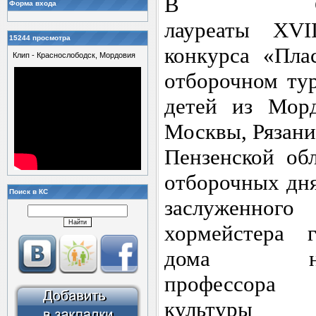
В
Саран
Форма входа
лауреаты
XVI
15244 просмотра
конкурса «Пла
Клип - Краснослободск, Мордовия
отборочном тур
детей из Мор
Москвы, Рязани
Пензенской об
отборочных дня
Поиск в КС
заслуженног
хормейстера г
дома нар
профессор
а
Мо
культуры