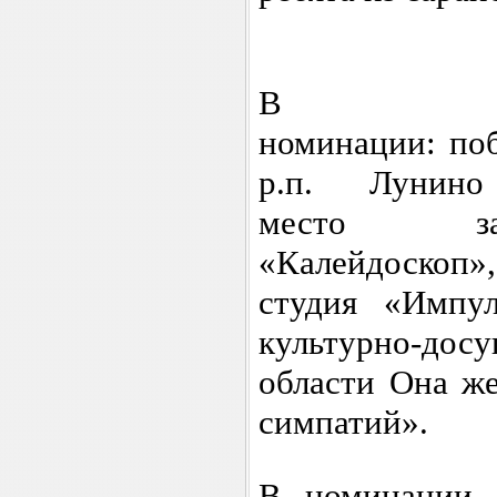
В та
номинации:
по
р.п. Лунино
место
«Калейдоскоп»,
студия «Импул
культурно-дос
области
Она ж
симпатий».
В номинации с