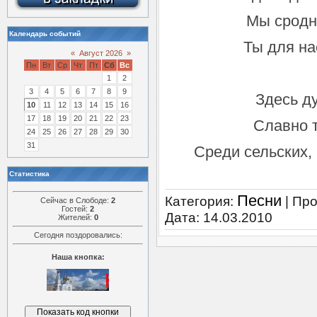
Мы сродн
Календарь событий
Ты для на
«
Август 2026
»
Пн
Вт
Ср
Чт
Пт
Сб
Вс
1
2
3
4
5
6
7
8
9
Здесь д
10
11
12
13
14
15
16
17
18
19
20
21
22
23
Славно т
24
25
26
27
28
29
30
31
Среди сельских,
Статистика
Песни
Категория:
|
Про
Сейчас в Слободе:
2
Гостей:
2
Дата:
14.03.2010
Жителей:
0
Сегодня поздоровались:
Наша кнопка: