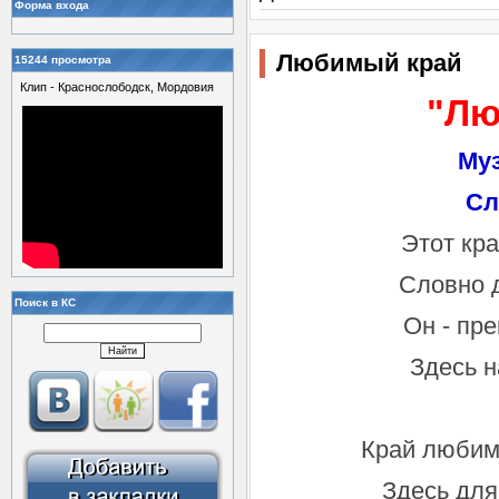
Форма входа
Любимый край
15244 просмотра
Клип - Краснослободск, Мордовия
"Лю
Муз
Сл
Этот кра
Словно д
Поиск в КС
Он - пр
Здесь н
Край любим
Здесь для