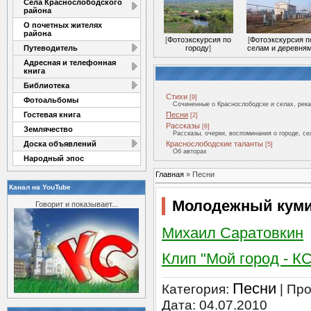
Села Краснослободского
района
О почетных жителях
района
[
Фотоэкскурсия по
[
Фотоэкскурсия п
Путеводитель
городу
]
селам и деревня
Адресная и телефонная
книга
Библиотека
Стихи
[9]
Фотоальбомы
Сочиненные о Краснослободске и селах, рек
Гостевая книга
Песни
[2]
Рассказы
[6]
Землячество
Рассказы, очерки, воспоминания о городе, с
Доска объявлений
Краснослободские таланты
[5]
Об авторах
Народный эпос
Главная
»
Песни
Канал на YouTube
Молодежный кум
Говорит и показывает...
Михаил Саратовкин
Клип "Мой город - КС
Песни
Категория:
|
Про
Дата:
04.07.2010