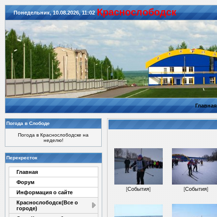
Красноcлободск
Понедельник, 10.08.2026, 11:02
Главная
Погода в Слободе
Погода в Краснослободске на
неделю!
Перекресток
Главная
Форум
[
События
]
[
События
]
Информация о сайте
Краснослободск(Все о
городе)