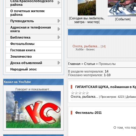
Села Краснослободского
района
О почетных жителях
района
[
Сегодня вы любитель,
[
События
]
Путеводитель
завтра - мастер
]
Адресная и телефонная
книга
Библиотека
Фотоальбомы
Охота, рыбалка...
[14]
Хобби - бизнес
Гостевая книга
Землячество
Доска объявлений
Главная
»
Статьи
» Промыслы
Народный эпос
В разделе материалов
:
14
Показано материалов
:
1-10
Канал на YouTube
ГИГАНТСКАЯ ЩУКА, пойманная в К
Говорит и показывает...
Охота, рыбалка...
|
Просмотров:
4223
|
Добави
Фестиваль-2011
О том, что по