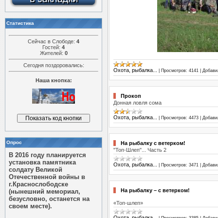
Статистика
Сейчас в Слободе:
4
Гостей:
4
Жителей:
0
Сегодня поздоровались:
Охота, рыбалка...
|
Просмотров:
4141
|
Добави
Наша кнопка:
Прокоп
Донная ловля сома
Охота, рыбалка...
|
Просмотров:
4473
|
Добави
Опрос
На рыбалку с ветерком!
"Топ-Шлеп"... Часть 2
В 2016 году планируется
установка памятника
Охота, рыбалка...
|
Просмотров:
3471
|
Добави
солдату Великой
Отечественной войны в
г.Краснослободске
На рыбалку – с ветерком!
(нынешний мемориал,
безусловно, останется на
«Топ-шлеп»
своем месте).
Охота, рыбалка...