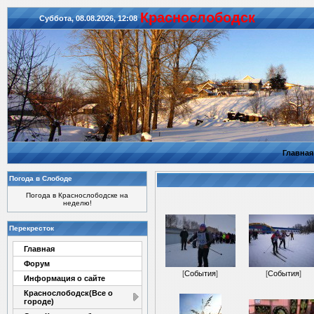
Красноcлободск
Суббота, 08.08.2026, 12:08
Главная
Погода в Слободе
Погода в Краснослободске на
неделю!
Перекресток
Главная
Форум
[
События
]
[
События
]
Информация о сайте
Краснослободск(Все о
городе)