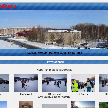
ободск
Главная
|
Форум
|
Регистрация
|
Вход
|
RSS
Фотогалерея
Новинки в фотоальбомах
ия
]
[
События
]
[
События
]
[
События
]
[
С
Случайные фотографии