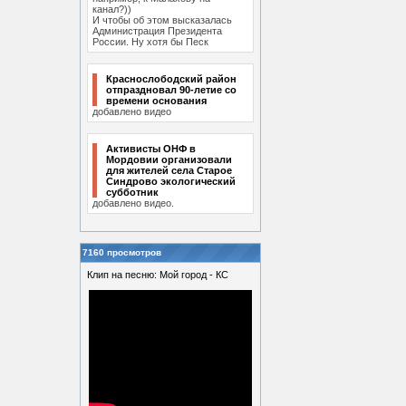
канал?))
И чтобы об этом высказалась
Администрация Президента
России. Ну хотя бы Песк
Краснослободский район
отпраздновал 90-летие со
времени основания
добавлено видео
Активисты ОНФ в
Мордовии организовали
для жителей села Старое
Синдрово экологический
субботник
добавлено видео.
7160 просмотров
Клип на песню: Мой город - КС