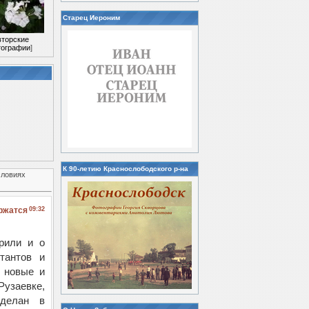
Старец Иероним
вторские
ографии
]
К 90-летию Краснослободского р-на
словиях
ержатся
09:32
рили и о
тантов и
 новые и
узаевке,
сделан в