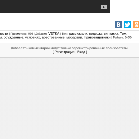
вости
VETKA
рассказали
содержатся
каких
Том
|
Просмотров
: 936 |
Добавил
:
|
Теги
:
,
,
,
,
м
осужденные
условиях
арестованные
мордовии
Правозащитники
,
,
,
,
,
|
Рейтинг
:
0.0
/
0
Добавлять комментарии могут только зарегистрированные пользователи.
[
Регистрация
|
Вход
]