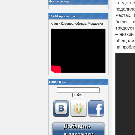
Форма входа
следств
поделила
местах. 
15244 просмотра
были в
Клип - Краснослободск, Мордовия
трудоуст
– низкий
обещали 
на пробл
Поиск в КС