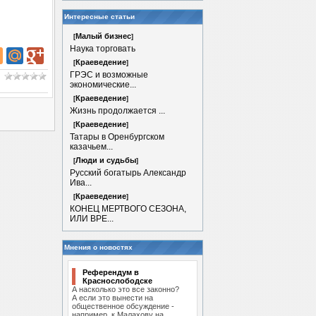
Интересные статьи
Малый бизнес
[
]
Наука торговать
Краеведение
[
]
ГРЭС и возможные
экономические...
Краеведение
[
]
Жизнь продолжается ...
Краеведение
[
]
Татары в Оренбургском
казачьем...
Люди и судьбы
[
]
Русcкий богатырь Александр
Ива...
Краеведение
[
]
КОНЕЦ МЕРТВОГО СЕЗОНА,
ИЛИ ВРЕ...
Мнения о новостях
Референдум в
Краснослободске
А насколько это все законно?
А если это вынести на
общественное обсуждение -
например, к Малахову на