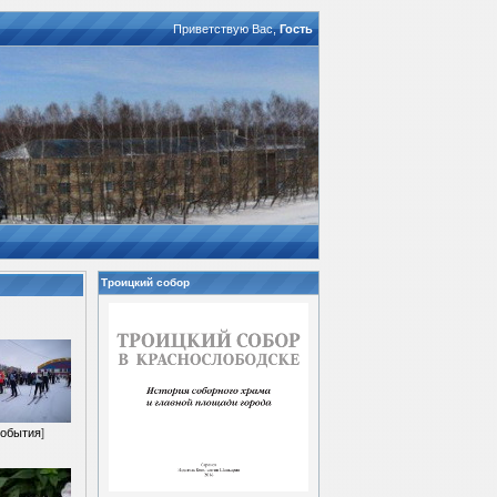
Приветствую Вас
,
Гость
Троицкий собор
обытия
]