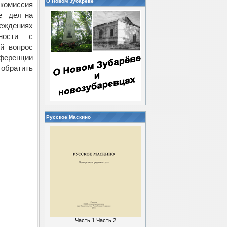
О Новом Зубареве
комиссия
ие дел на
реждениях
ности с
ый вопрос
нференции
 обратить
Русское Маскино
Часть 1
Часть 2