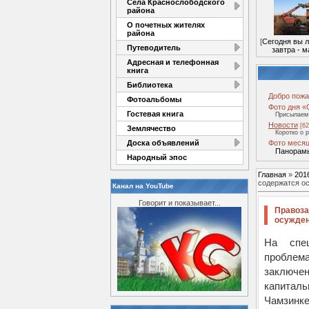
Села Краснослободского
района
О почетных жителях
района
[
Сегодня вы 
Путеводитель
завтра - м
Адресная и телефонная
книга
Библиотека
Добро пожа
Фотоальбомы
Фото дня «
Гостевая книга
Присылаем 
Новости
[62
Землячество
Коротко о 
Доска объявлений
Фото месяц
Панорамы
Народный эпос
Главная
»
201
содержатся о
Канал на YouTube
Говорит и показывает...
Правоза
осужден
На спец
проблем
заключе
капитал
Чамзинк