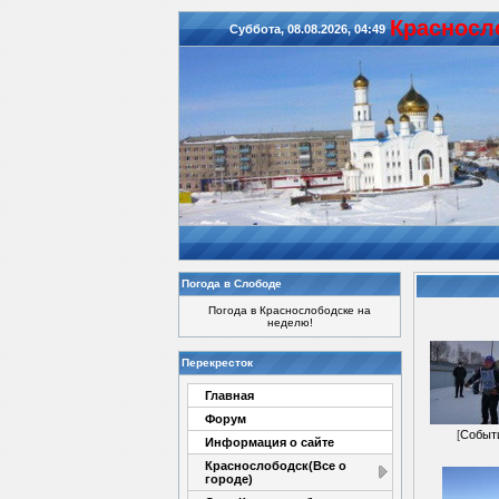
Красноcл
Суббота, 08.08.2026, 04:49
Погода в Слободе
Погода в Краснослободске на
неделю!
Перекресток
Главная
Форум
[
Событ
Информация о сайте
Краснослободск(Все о
городе)