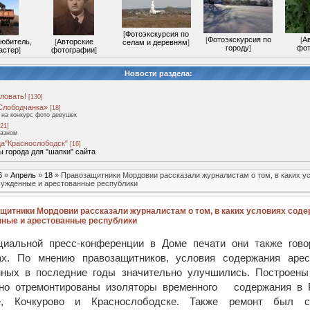
[
Фотоэкскурсия по
[
Фотоэкскурсия по
[
А
любитель,
[
Авторские
селам и деревням
]
городу
]
фот
астер
]
фотографии
]
Новости раздела:
ловать!
[130]
Слободчанка»
[18]
на конкурс фото девушек
21]
разном
а"Краснослободск"
[16]
 города для "шапки" сайта
6
»
Апрель
»
18
» Правозащитники Мордовии рассказали журналистам о том, в каких у
сужденные и арестованные республики
щитники Мордовии рассказали журналистам о том, в каких условиях сод
ные и арестованные республики
иальной пресс-конференции в Доме печати они также гово
ах. По мнению правозащитников, условия содержания арес
нных в последние годы значительно улучшились. Построены
ьно отремонтированы изоляторы временного содержания в Р
е, Кочкурово и Краснослободске. Также ремонт был 