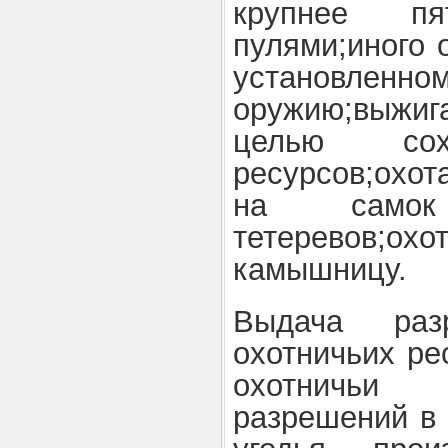
крупнее п
пулями;иного 
установленном
оружию;выжи
целью сохр
ресурсов;охот
на самок
тетеревов;охо
камышницу.
Выдача раз
охотничьих ре
охотничьи
разрешений в 