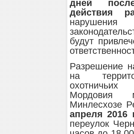
дней посл
действия р
нарушения 
законодател
будут привлеч
ответственнос
Разрешение н
на террито
охотничьих
Мордовия 
Минлесхозе Р
апреля 2016 г
переулок Черн
часов до 18.0