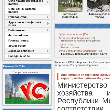
Села Краснослободского
района
О почетных жителях
района
[
Авторские
[
Фотоэкскурсия п
Путеводитель
фотографии
]
городу
]
Адресная и телефонная
книга
Библиотека
Добро пожаловать!
[130]
Фотоальбомы
Фото дня «Слободчанка»
[18]
Гостевая книга
Присылаем на конкурс фото девушек
Новости
[6221]
Землячество
Коротко о разном
Доска объявлений
Фото месяца"Краснослободск"
[16]
Панорамы города для "шапки" сайта
Народный эпос
Главная
»
2016
»
Апрель
»
4
» Информация о
территории Республики Мордовия
Канал на YouTube
Говорит и показывает...
Информация об открытии охоты н
территории Республики Мордови
Министерство
хозяйства и
Республики Мо
соответстви