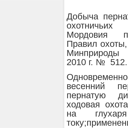
Добыча перна
охотничьих
Мордовия пр
Правил охоты,
Минприроды 
2010 г. № 512.
Одновременн
весенний п
пернатую ди
ходовая охот
на глуха
току;приме