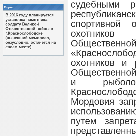
судебными р
Опрос
республика
В 2016 году планируется
установка памятника
спортивной 
солдату Великой
Отечественной войны в
охотнико
г.Краснослободске
(нынешний мемориал,
Обществе
безусловно, останется на
своем месте).
«Красносл
охотников и 
Общественной
и рыболов
Краснослободс
Мордовия зап
использовани
путем запре
представлен