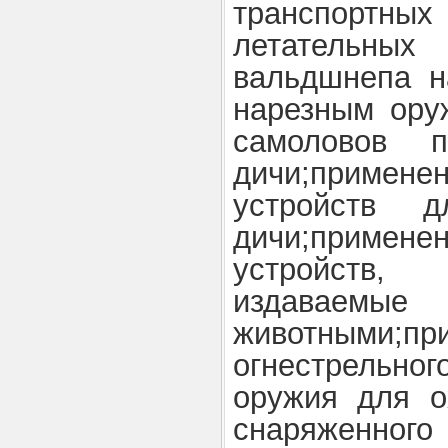
транспортн
летательных
вальдшнепа на
нарезным ору
самоловов 
дичи;примен
устройств 
дичи;приме
устройств,
издаваем
животными;п
огнестрельн
оружия для о
снаряженног