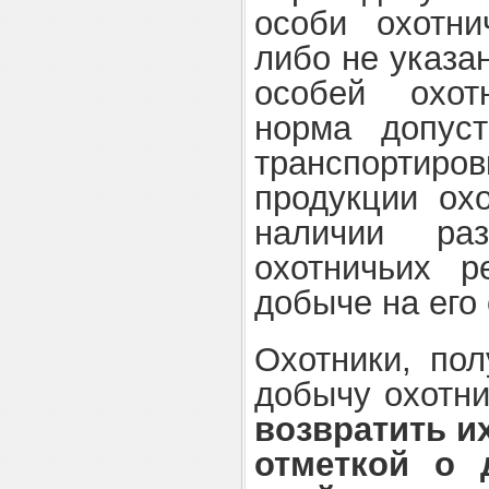
особи охотн
либо не указа
особей охот
норма допус
транспортир
продукции ох
наличии ра
охотничьих р
добыче на его
Охотники, по
добычу охотни
возвратить их
отметкой о 