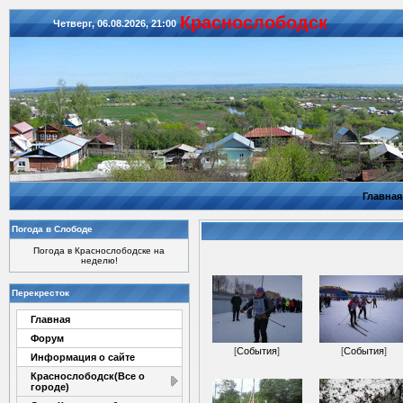
Красноcлободск
Четверг, 06.08.2026, 21:00
Главная
Погода в Слободе
Погода в Краснослободске на
неделю!
Перекресток
Главная
Форум
[
События
]
[
События
]
Информация о сайте
Краснослободск(Все о
городе)