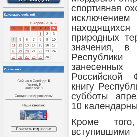
спортивная ох
исключением
Календарь событий
«
Апрель 2016
»
находящихся
Пн
Вт
Ср
Чт
Пт
Сб
Вс
1
2
3
природных те
4
5
6
7
8
9
10
значения, в
11
12
13
14
15
16
17
18
19
20
21
22
23
24
Республики
25
26
27
28
29
30
занесенны
Статистика
Российской 
Сейчас в Слободе:
5
книгу Республ
Гостей:
5
Жителей:
0
субботы апре
Сегодня поздоровались:
10 календарны
Наша кнопка:
Кроме того
вступившим