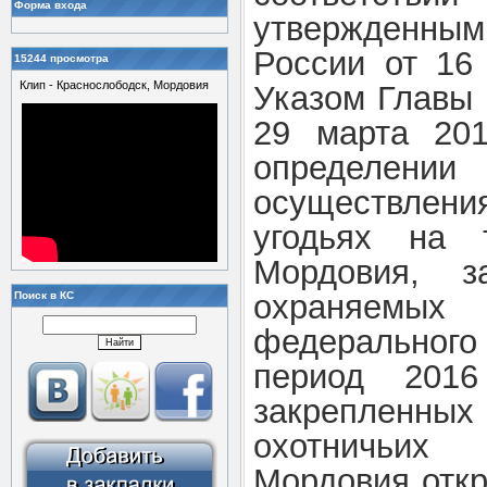
Форма входа
утвержденным
России от 16
15244 просмотра
Клип - Краснослободск, Мордовия
Указом Главы 
29 марта 20
определе
осуществлен
угодьях на 
Мордовия, з
охраняемых 
Поиск в КС
федерального
период 2016
закрепленн
охотничьих
Мордовия откр