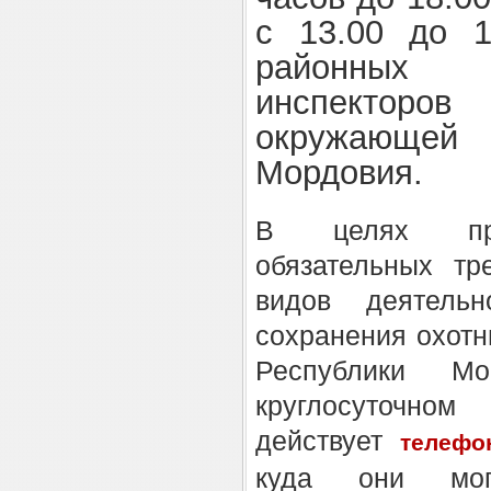
с 13.00 до 1
районных
инспекторо
окружающей
Мордовия.
В целях пре
обязательных тр
видов деятель
сохранения охотн
Республики М
круглос
действует
телефо
куда они мо