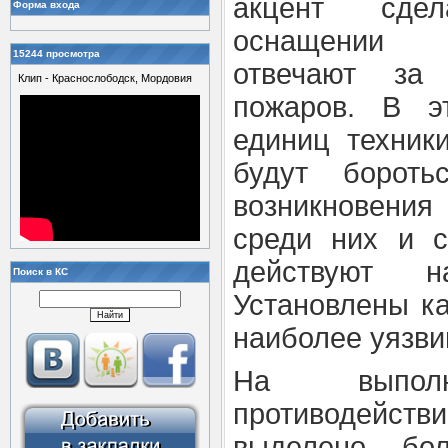
акцент сде
Форма входа
оснащении о
15244 просмотра
отвечают за
Клип - Краснослободск, Мордовия
пожаров. В э
единиц техник
будут борот
возникновения
среди них и с
действуют н
Поиск в КС
Установлены к
наиболее уязви
На выпол
противодейст
выделено бо