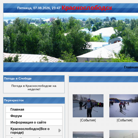
Красноcлободск
Пятница, 07.08.2026, 23:47
Главная
Погода в Слободе
Погода в Краснослободске на
неделю!
Перекресток
Главная
Форум
[
События
]
[
События
]
Информация о сайте
Краснослободск(Все о
городе)