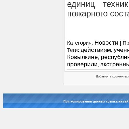
единиц техни
пожарного сост
Новости
Категория
:
|
Пр
действиям
учен
Теги
:
,
Ковылкине
республи
,
проверили
экстренн
,
Добавлять комментари
При копировании данных ссылка на сай