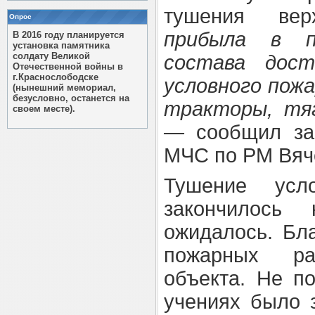
тушения вер
Опрос
прибыла в п
В 2016 году планируется
установка памятника
солдату Великой
состава дост
Отечественной войны в
г.Краснослободске
условного пож
(нынешний мемориал,
безусловно, останется на
тракторы, тяг
своем месте).
—
сообщил за
МЧС по РМ Вяч
Тушение усл
закончилось
ожидалось. Бл
пожарных ра
объекта. Не по
учениях было 