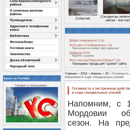
Села Краснослободского
района
О почетных жителях
района
[
Сегодня вы любите
[
События
]
Путеводитель
завтра - мастер
]
Адресная и телефонная
книга
Библиотека
Добро пожаловать!
[130]
Фотоальбомы
Фото дня «Слободчанка»
[18]
Гостевая книга
Присылаем на конкурс фото девушек
Новости
[6221]
Землячество
Коротко о разном
Доска объявлений
Фото месяца"Краснослободск"
[16]
Панорамы города для "шапки" сайта
Народный эпос
Главная
»
2016
»
Апрель
»
25
» Готовность 
Ковылкине в ходе специальных учений
Канал на YouTube
Говорит и показывает...
Готовность к экстренным действ
в ходе специальных учений
Напомним, с 1
Мордовии об
сезон. На пре