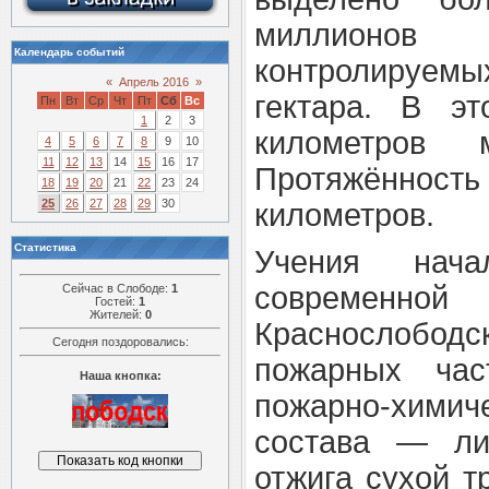
миллионов
Календарь событий
контролируе
«
Апрель 2016
»
гектара. В э
Пн
Вт
Ср
Чт
Пт
Сб
Вс
1
2
3
километров м
4
5
6
7
8
9
10
11
12
13
14
15
16
17
Протяжённос
18
19
20
21
22
23
24
25
26
27
28
29
30
километров.
Статистика
Учения нача
современной 
Сейчас в Слободе:
1
Гостей:
1
Жителей:
0
Краснослобо
Сегодня поздоровались:
пожарных час
Наша кнопка:
пожарно-хими
состава — лик
отжига сухой т