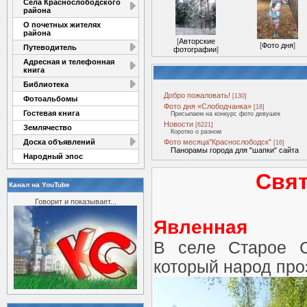
Села Краснослободского
района
О почетных жителях
района
[
Авторские
[
Фото дня
]
Путеводитель
фотографии
]
Адресная и телефонная
книга
Библиотека
Добро пожаловать!
[130]
Фотоальбомы
Фото дня «Слободчанка»
[18]
Гостевая книга
Присылаем на конкурс фото девушек
Новости
[6221]
Землячество
Коротко о разном
Доска объявлений
Фото месяца"Краснослободск"
[16]
Панорамы города для "шапки" сайта
Народный эпос
Свят
Канал на YouTube
Говорит и показывает...
Явленная
В селе Старое С
который народ про