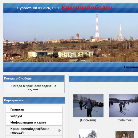
Красноcлободск
Суббота, 08.08.2026, 13:06
Главная
Погода в Слободе
Погода в Краснослободске на
неделю!
Перекресток
Главная
Форум
[
События
]
[
События
]
Информация о сайте
Краснослободск(Все о
городе)