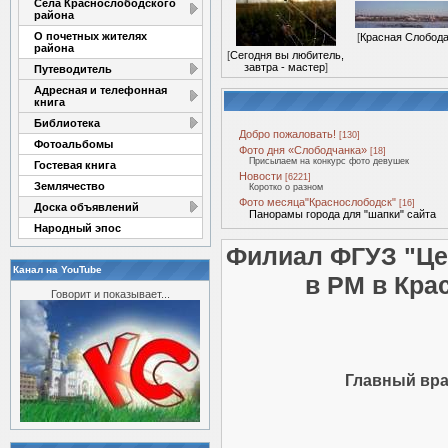
Села Краснослободского
района
О почетных жителях
[
Красная Слобод
района
[
Сегодня вы любитель,
завтра - мастер
]
Путеводитель
Адресная и телефонная
книга
Библиотека
Добро пожаловать!
[130]
Фотоальбомы
Фото дня «Слободчанка»
[18]
Присылаем на конкурс фото девушек
Гостевая книга
Новости
[6221]
Землячество
Коротко о разном
Фото месяца"Краснослободск"
[16]
Доска объявлений
Панорамы города для "шапки" сайта
Народный эпос
Филиал ФГУЗ "Це
Канал на YouTube
в РМ в Кра
Говорит и показывает...
Главный вра