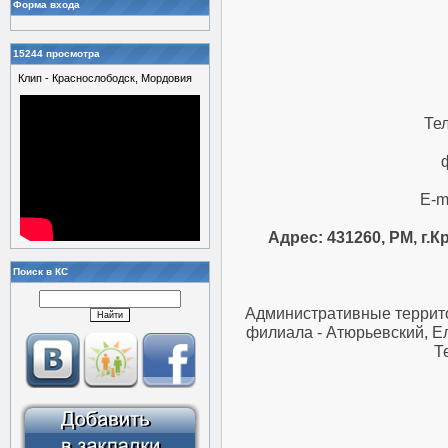
Форма входа
15244 просмотра
Клип - Краснослободск, Мордовия
Те
E-m
Адрес: 431260, РМ, г.
Поиск в КС
Административные террито
филиала - Атюрьевский, Е
Т