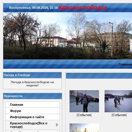
Красноcлободск
Воскресенье, 09.08.2026, 11:16
Главная
Погода в Слободе
Погода в Краснослободске на
неделю!
Перекресток
Главная
Форум
[
События
]
[
События
]
Информация о сайте
Краснослободск(Все о
городе)